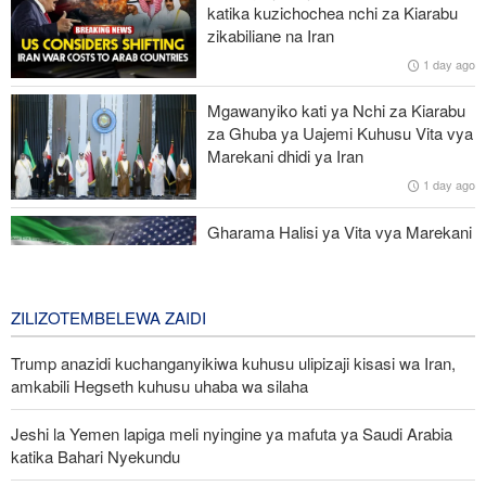
katika kuzichochea nchi za Kiarabu
zikabiliane na Iran
UNSC: Kundi la DAESH (ISIS) lingali ni tishio kubwa kwa
1 day ago
usalama barani Afrika
Mgawanyiko kati ya Nchi za Kiarabu
Tume ya kupambana na uhalifu wa kiuchumi Nigeria yafunga
za Ghuba ya Uajemi Kuhusu Vita vya
akaunti za serikali ya jimbo
Marekani dhidi ya Iran
1 day ago
Taarifa ya nchi 8 za Kiarabu na Kiislamu yalaani jinai za Israel
Ghaza
Gharama Halisi ya Vita vya Marekani
dhidi ya Iran: Mara Nne ya Makadirio
ya Pentagon
2 days ago
ZILIZOTEMBELEWA ZAIDI
Trump anazidi kuchanganyikiwa kuhusu ulipizaji kisasi wa Iran,
amkabili Hegseth kuhusu uhaba wa silaha
Jeshi la Yemen lapiga meli nyingine ya mafuta ya Saudi Arabia
katika Bahari Nyekundu