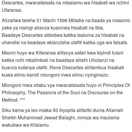
Descartes, mwanafalsafa na mtaalamu wa hisabati wa nchini
Ufaransa.
Alizaliwa tarehe 31 Machi 1596 Miladia na baada ya masomo
yake ya msingi alianza kusomea hisabati na tiba.
Baadaye Descartes alibobea katika taaluma za hisabati na
uhandisi na baadaye akianzisha utafiti katika uga wa falsafa.
Msomi huyo wa Kifaransa alifanya safari kwa kipindi fulani
katika nchi mbalimbali na baadaye aliishi Uholanzi na
kuanza kufanya utafiti. Rene Descartes aliitambua hisabati
kuwa elimu kamili miongoni mwa elimu nyinginezo.
Miongoni mwa vitabu vya mwanafalsafa huyo ni Principles Of
Philosophy, The Passions of the Soul na Discourse on the
Method. ***
Siku kama ya leo miaka 93 iliyopita alifariki dunia Allamah
Sheikh Muhammad Jawad Balaghi, mmoja wa maulama
wakubwa wa Kiislamu.