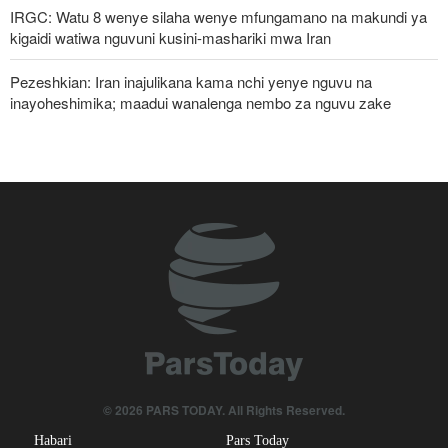
IRGC: Watu 8 wenye silaha wenye mfungamano na makundi ya
kigaidi watiwa nguvuni kusini-mashariki mwa Iran
Pezeshkian: Iran inajulikana kama nchi yenye nguvu na
inayoheshimika; maadui wanalenga nembo za nguvu zake
Ripoti: Marekani inazishinikiza nchi za Afrika kujiondoa ICC au
kukabiliwa na madhara
Pezeshkian: Iran itaunga mkono maamuzi yatakayochukuliwa na
viongozi wa Palestina
Malengo yanayofuatiliwa na Marekani katika kuzichochea nchi za
Kiarabu zikabiliane na Iran
Mgawanyiko kati ya Nchi za Kiarabu za Ghuba ya Uajemi
Kuhusu Vita vya Marekani dhidi ya Iran
Waziri wa Afya wa Iran alaani shambulio la Marekani dhidi ya
© 2026 PARS TODAY. All Rights Reserved.
uwanja wa michezo wa Lamerd Februari mwaka huu
Habari
Pars Today