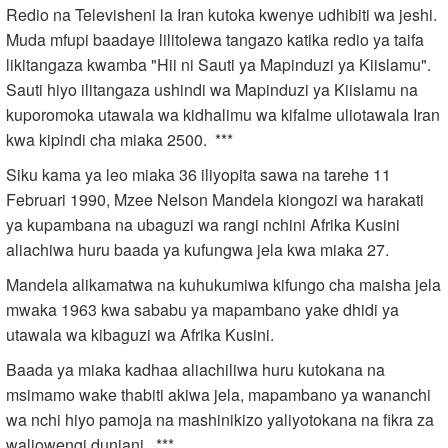
Redio na Televisheni la Iran kutoka kwenye udhibiti wa jeshi.
Muda mfupi baadaye lilitolewa tangazo katika redio ya taifa
likitangaza kwamba "Hii ni Sauti ya Mapinduzi ya Kiislamu".
Sauti hiyo ilitangaza ushindi wa Mapinduzi ya Kiislamu na
kuporomoka utawala wa kidhalimu wa kifalme uliotawala Iran
kwa kipindi cha miaka 2500. ***
Siku kama ya leo miaka 36 iliyopita sawa na tarehe 11
Februari 1990, Mzee Nelson Mandela kiongozi wa harakati
ya kupambana na ubaguzi wa rangi nchini Afrika Kusini
aliachiwa huru baada ya kufungwa jela kwa miaka 27.
Mandela alikamatwa na kuhukumiwa kifungo cha maisha jela
mwaka 1963 kwa sababu ya mapambano yake dhidi ya
utawala wa kibaguzi wa Afrika Kusini.
Baada ya miaka kadhaa aliachiliwa huru kutokana na
msimamo wake thabiti akiwa jela, mapambano ya wananchi
wa nchi hiyo pamoja na mashinikizo yaliyotokana na fikra za
waliowengi duniani. ***