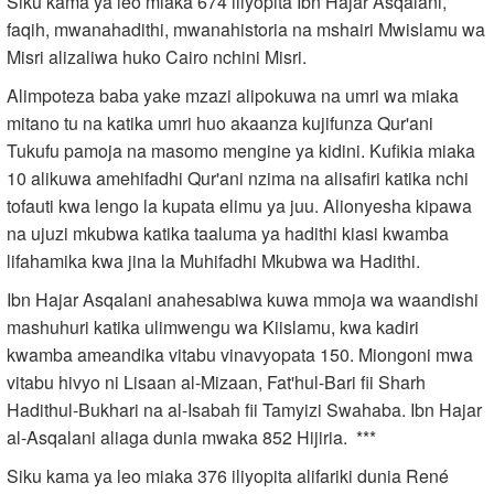
Siku kama ya leo miaka 674 iliyopita Ibn Hajar Asqalani,
faqih, mwanahadithi, mwanahistoria na mshairi Mwislamu wa
Misri alizaliwa huko Cairo nchini Misri.
Alimpoteza baba yake mzazi alipokuwa na umri wa miaka
mitano tu na katika umri huo akaanza kujifunza Qur'ani
Tukufu pamoja na masomo mengine ya kidini. Kufikia miaka
10 alikuwa amehifadhi Qur'ani nzima na alisafiri katika nchi
tofauti kwa lengo la kupata elimu ya juu. Alionyesha kipawa
na ujuzi mkubwa katika taaluma ya hadithi kiasi kwamba
lifahamika kwa jina la Muhifadhi Mkubwa wa Hadithi.
Ibn Hajar Asqalani anahesabiwa kuwa mmoja wa waandishi
mashuhuri katika ulimwengu wa Kiislamu, kwa kadiri
kwamba ameandika vitabu vinavyopata 150. Miongoni mwa
vitabu hivyo ni Lisaan al-Mizaan, Fat'hul-Bari fii Sharh
Hadithul-Bukhari na al-Isabah fii Tamyizi Swahaba. Ibn Hajar
al-Asqalani aliaga dunia mwaka 852 Hijiria. ***
Siku kama ya leo miaka 376 iliyopita alifariki dunia René