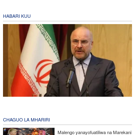
HABARI KUU
Spika Qalibaf: Mkakati wa Marekani wa vitisho na kuvunja ahadi
umefeli
5 hours ago
CHAGUO LA MHARIRI
Waziri wa Ulinzi: Vikosi vya Iran vimesheheni silaha za kujibu
Malengo yanayofuatiliwa na Marekani
mapigo kwa tishio lolote lile