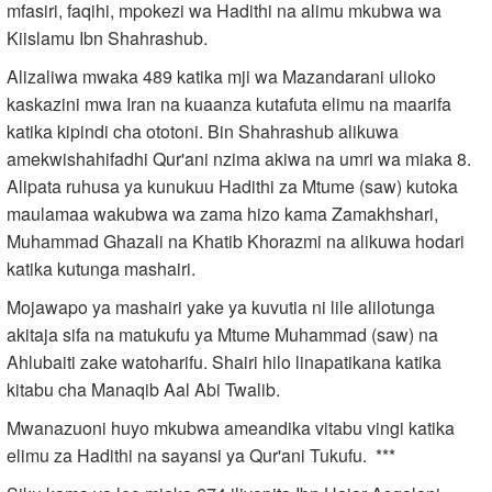
mfasiri, faqihi, mpokezi wa Hadithi na alimu mkubwa wa
Kiislamu Ibn Shahrashub.
Alizaliwa mwaka 489 katika mji wa Mazandarani ulioko
kaskazini mwa Iran na kuaanza kutafuta elimu na maarifa
katika kipindi cha ototoni. Bin Shahrashub alikuwa
amekwishahifadhi Qur'ani nzima akiwa na umri wa miaka 8.
Alipata ruhusa ya kunukuu Hadithi za Mtume (saw) kutoka
maulamaa wakubwa wa zama hizo kama Zamakhshari,
Muhammad Ghazali na Khatib Khorazmi na alikuwa hodari
katika kutunga mashairi.
Mojawapo ya mashairi yake ya kuvutia ni lile alilotunga
akitaja sifa na matukufu ya Mtume Muhammad (saw) na
Ahlubaiti zake watoharifu. Shairi hilo linapatikana katika
kitabu cha Manaqib Aal Abi Twalib.
Mwanazuoni huyo mkubwa ameandika vitabu vingi katika
elimu za Hadithi na sayansi ya Qur'ani Tukufu. ***