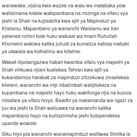
wanawake, vijana kwa wazee na watu wa matabaka yote
walisimama kidete wakipambana na mizinga na vifaru vya
jeshi la Shah na kujisabilia kwa ajili ya Mapinduzi ya
Kiislamu. Mapambano ya wananchi Waislamu wa Iran
yalienea nchini kote huku wafuasi wa Imam Ruhullah
Khomeini wakiwa katika juhudi za kumaliza kabisa mabaki
ya utawala wa kidhalimu wa kifalme.
Wakati ilipotangazwa habari kwamba vifaru vya majeshi ya
Shah vilikuwa njiani kuelekea Tehran kwa ajili ya
kukandamiza harakati za mapinduzi zilizokuwa zinaelekea
kileleni, wananchi wa miji mbalimbali walijitokeza na
kupambana na majeshi hayo huku wakifunga njia na kuzuia
misafara ya vifaru hivyo. Baadhi ya makamanda wa ngazi za
juu wa jeshi la Shah waliuawa na wananchi katika
mapambano hayo na kulilazimisha jeshi kutopendelea
upande wowote.
Siku hiyo pia wananchi wanamapinduzi walitwaa Shirika la