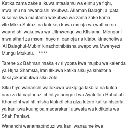
Katika zama zake alikuwa mtaalamu wa elimu ya fiqhi,
mwalimu na mwandishi mkubwa. Allamah Balaghi alipata
kusoma kwa maulama wakubwa wa zama zake kama
vile Mirza Shirazi na kutokea kuwa mmoja wa walimu na
waandishi wakubwa wa Ulimwengu wa Kiislamu. Miongoni
mwa athari za msomi huyo ni pamoja na kitabu kinachoitwa
'Al Balaghul-Mubin' kinachothibitisha uwepo wa Mwenyezi
Mungu Mtukufu. *****
Tarehe 22 Bahman miaka 47 iliyopita kwa mujibu wa kalenda
ya Hijria Shamsia, Iran ilikuwa katika siku ya kihistoria
itakayokumbukwa siku zote.
Siku hiyo wananchi waliokuwa wakipiga takbira na kutoa
nara za kimapinduzi chini ya uongozi wa Ayatullah Ruhullah
Khomeini walihitimisha kipindi cha giza totoro katika historia
ya Iran kwa kuung'oa madarakani utawala wa kidikteta wa
Shah Pahlavi.
Wananchi wanamapinduzi wa Iran, wanaume kwa