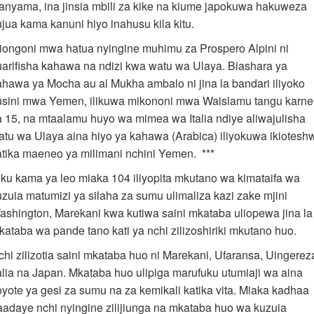
anyama, ina jinsia mbili za kike na kiume japokuwa hakuweza
ujua kama kanuni hiyo inahusu kila kitu.
iongoni mwa hatua nyingine muhimu za Prospero Alpini ni
uarifisha kahawa na ndizi kwa watu wa Ulaya. Biashara ya
ahawa ya Mocha au al Mukha ambalo ni jina la bandari iliyoko
usini mwa Yemen, ilikuwa mikononi mwa Waislamu tangu karne
a 15, na mtaalamu huyo wa mimea wa Italia ndiye aliwajulisha
atu wa Ulaya aina hiyo ya kahawa (Arabica) iliyokuwa ikiotesh
atika maeneo ya milimani nchini Yemen. ***
iku kama ya leo miaka 104 iliyopita mkutano wa kimataifa wa
uzuia matumizi ya silaha za sumu ulimaliza kazi zake mjini
ashington, Marekani kwa kutiwa saini mkataba uliopewa jina la
kataba wa pande tano kati ya nchi zilizoshiriki mkutano huo.
chi zilizotia saini mkataba huo ni Marekani, Ufaransa, Uingerez
talia na Japan. Mkataba huo ulipiga marufuku utumiaji wa aina
oyote ya gesi za sumu na za kemikali katika vita. Miaka kadhaa
aadaye nchi nyingine zilijiunga na mkataba huo wa kuzuia