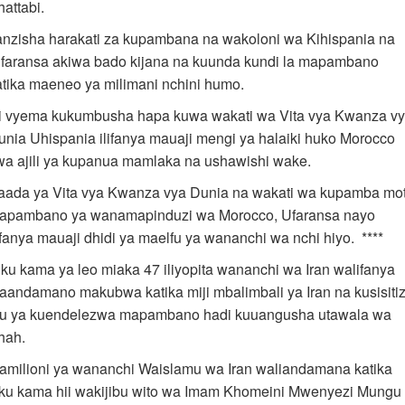
attabi.
ianzisha harakati za kupambana na wakoloni wa Kihispania na
ifaransa akiwa bado kijana na kuunda kundi la mapambano
atika maeneo ya milimani nchini humo.
i vyema kukumbusha hapa kuwa wakati wa Vita vya Kwanza v
unia Uhispania ilifanya mauaji mengi ya halaiki huko Morocco
wa ajili ya kupanua mamlaka na ushawishi wake.
aada ya Vita vya Kwanza vya Dunia na wakati wa kupamba mo
apambano ya wanamapinduzi wa Morocco, Ufaransa nayo
lifanya mauaji dhidi ya maelfu ya wananchi wa nchi hiyo. ****
iku kama ya leo miaka 47 iliyopita wananchi wa Iran walifanya
aandamano makubwa katika miji mbalimbali ya Iran na kusisiti
uu ya kuendelezwa mapambano hadi kuuangusha utawala wa
hah.
amilioni ya wananchi Waislamu wa Iran waliandamana katika
iku kama hii wakijibu wito wa Imam Khomeini Mwenyezi Mungu