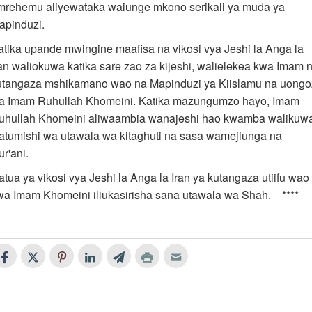
mrehemu aliyewataka waiunge mkono serikali ya muda ya
apinduzi.
atika upande mwingine maafisa na vikosi vya Jeshi la Anga la
ran waliokuwa katika sare zao za kijeshi, walielekea kwa Imam 
utangaza mshikamano wao na Mapinduzi ya Kiislamu na uongo
a Imam Ruhullah Khomeini. Katika mazungumzo hayo, Imam
uhullah Khomeini aliwaambia wanajeshi hao kwamba walikuw
atumishi wa utawala wa kitaghuti na sasa wamejiunga na
r'ani.
atua ya vikosi vya Jeshi la Anga la Iran ya kutangaza utiifu wao
wa Imam Khomeini iliukasirisha sana utawala wa Shah. ****