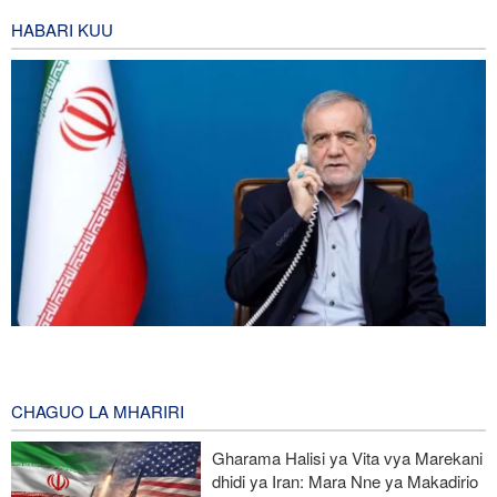
HABARI KUU
Pezeshkian: Iran itaunga mkono maamuzi yatakayochukuliwa na
viongozi wa Palestina
45 minutes ago
CHAGUO LA MHARIRI
Trump anazidi kuchanganyikiwa kuhusu ulipizaji kisasi wa Iran,
Gharama Halisi ya Vita vya Marekani
amkabili Hegseth kuhusu uhaba wa silaha
dhidi ya Iran: Mara Nne ya Makadirio