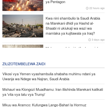
ya Pentagon
Kituo kikubwa zaidi cha matibabu ya Ebola DRC huku
22 hours ago
maambukizi yakienea
Kwa nini shambulio la Saudi Arabia
Interpol: Akili Mnemba (AI) inatumika katika 55% ya uhalifu wa
na Marekani dhidi ya Hashd al-
mtandaoni barani Afrika
Shaabi ni ukiukaji wa wazi wa
mamlaka ya kujitawala ya Iraq?
Ruto asema serikali imetekeleza ahadi ilizowapa Waislamu wa
3 days ago
Kenya
Malengo ya Julani katika kuanzisha
uadui dhidi ya kundi la Hashd al-
Shaabi la Iraq
ZILIZOTEMBELEWA ZAIDI
3 days ago
Vikosi vya Yemen vyashambulia shabaha muhimu ndani ya
Uwanja wa Ndege wa Najran, Saudi Arabia
Mshauri wa Kiongozi Muadhamu: Iran iliishinda Marekani katikati
ya 'vita vya tatu vya Trump'
Mkuu wa Aramco: Kufungwa Lango-Bahari la Hormuz