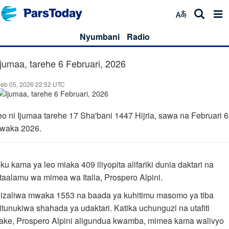
Nyumbani
Radio
Ijumaa, tarehe 6 Februari, 2026
Feb 05, 2026 22:52 UTC
eo ni Ijumaa tarehe 17 Sha'bani 1447 Hijria, sawa na Februari 6
waka 2026.
ku kama ya leo miaka 409 iliyopita alifariki dunia daktari na
taalamu wa mimea wa Italia, Prospero Alpini.
lizaliwa mwaka 1553 na baada ya kuhitimu masomo ya tiba
litunukiwa shahada ya udaktari. Katika uchunguzi na utafiti
ake, Prospero Alpini aligundua kwamba, mimea kama walivyo