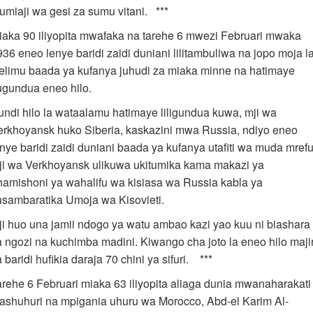
tumiaji wa gesi za sumu vitani. ***
iaka 90 iliyopita mwafaka na tarehe 6 mwezi Februari mwaka
936 eneo lenye baridi zaidi duniani lilitambuliwa na jopo moja l
ielimu baada ya kufanya juhudi za miaka minne na hatimaye
ugundua eneo hilo.
undi hilo la wataalamu hatimaye liligundua kuwa, mji wa
erkhoyansk huko Siberia, kaskazini mwa Russia, ndiyo eneo
enye baridi zaidi duniani baada ya kufanya utafiti wa muda mrefu
ji wa Verkhoyansk ulikuwa ukitumika kama makazi ya
hamishoni ya wahalifu wa kisiasa wa Russia kabla ya
usambaratika Umoja wa Kisovieti.
ji huo una jamii ndogo ya watu ambao kazi yao kuu ni biashara
a ngozi na kuchimba madini. Kiwango cha joto la eneo hilo maji
 baridi hufikia daraja 70 chini ya sifuri. ***
arehe 6 Februari miaka 63 iliyopita aliaga dunia mwanaharakati
ashuhuri na mpigania uhuru wa Morocco, Abd-el Karim Al-