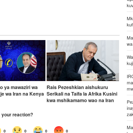
kuv
Mk
kuf
Ma
wa
Waz
kuj
IR
mak
 ya mawaziri wa
Rais Pezeshkian aishukuru
mw
e wa Iran na Kenya
Serikali na Taifa la Afrika Kusini
kwa mshikamamo wao na Iran
Pez
in
za
Mal