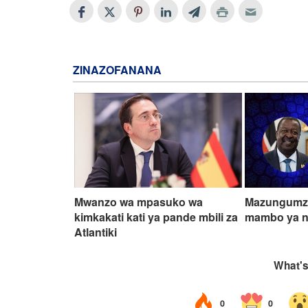
ZINAZOFANANA
Mwanzo wa mpasuko wa
Mazungumzo
kimkakati kati ya pande mbili za
mambo ya nj
Atlantiki