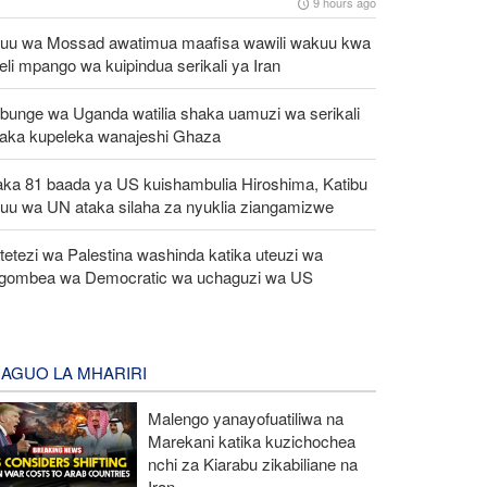
9 hours ago
uu wa Mossad awatimua maafisa wawili wakuu kwa
eli mpango wa kuipindua serikali ya Iran
bunge wa Uganda watilia shaka uamuzi wa serikali
taka kupeleka wanajeshi Ghaza
aka 81 baada ya US kuishambulia Hiroshima, Katibu
uu wa UN ataka silaha za nyuklia ziangamizwe
etezi wa Palestina washinda katika uteuzi wa
gombea wa Democratic wa uchaguzi wa US
AGUO LA MHARIRI
Malengo yanayofuatiliwa na
Marekani katika kuzichochea
nchi za Kiarabu zikabiliane na
Iran