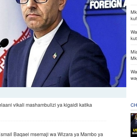
Mk
kuf
Wa
ku
Mi
Mk
Wat
wa
ani vikali mashambulizi ya kigaidi katika
CH
, Esmail Baqaei msemaji wa Wizara ya Mambo ya