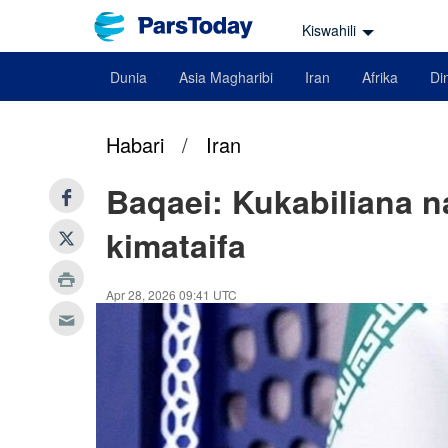
Kiswahili
Dunia
Asia Magharibi
Iran
Afrika
Din
Habari
/
Iran
Baqaei: Kukabiliana n
kimataifa
Apr 28, 2026 09:41 UTC