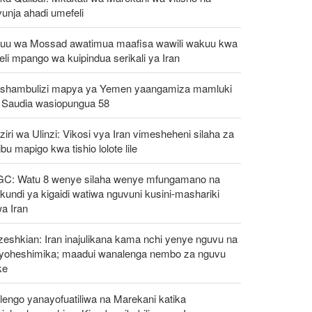
unja ahadi umefeli
uu wa Mossad awatimua maafisa wawili wakuu kwa
eli mpango wa kuipindua serikali ya Iran
shambulizi mapya ya Yemen yaangamiza mamluki
 Saudia wasiopungua 58
iri wa Ulinzi: Vikosi vya Iran vimesheheni silaha za
ibu mapigo kwa tishio lolote lile
GC: Watu 8 wenye silaha wenye mfungamano na
undi ya kigaidi watiwa nguvuni kusini-mashariki
a Iran
eshkian: Iran inajulikana kama nchi yenye nguvu na
ayoheshimika; maadui wanalenga nembo za nguvu
ke
engo yanayofuatiliwa na Marekani katika