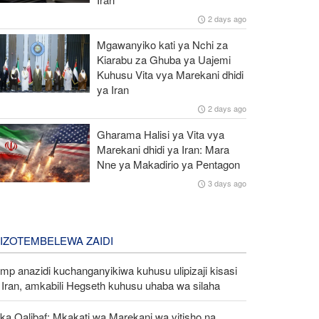
2 days ago
Mgawanyiko kati ya Nchi za
Kiarabu za Ghuba ya Uajemi
Kuhusu Vita vya Marekani dhidi
ya Iran
2 days ago
Gharama Halisi ya Vita vya
Marekani dhidi ya Iran: Mara
Nne ya Makadirio ya Pentagon
3 days ago
LIZOTEMBELEWA ZAIDI
mp anazidi kuchanganyikiwa kuhusu ulipizaji kisasi
Iran, amkabili Hegseth kuhusu uhaba wa silaha
ka Qalibaf: Mkakati wa Marekani wa vitisho na