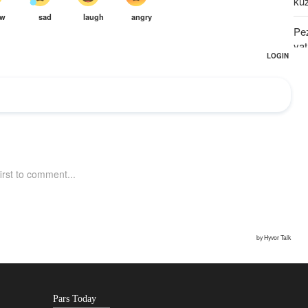
kuz
Pe
ya
Mg
Uaj
Wat
wa
Pars Today