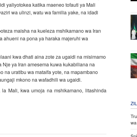
idi yaliyotokea katika maeneo tofauti ya Mali
ri wa ulinzi, watu wa familia yake, na idadi
opoteza maisha na kueleza mshikamano wa Iran
ea ahueni na pona ya haraka majeruhi wa
kulaani kwa dhati aina zote za ugaidi na misimamo
ya Nje ya Iran amesema kuwa kukabiliana na
kiano na uratibu wa mataifa yote, na mapambano
aungaji mkono na wafadhili wa ugaidi.
la Mali, kwa umoja na mshikamano, litashinda
ZI
Tru
wa 
Spi