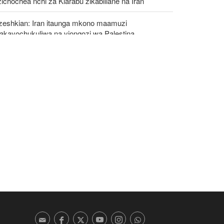
ichochea nchi za Kiarabu zikabiliane na Iran
zeshkian: Iran itaunga mkono maamuzi
takayochukuliwa na viongozi wa Palestina
awanyiko kati ya Nchi za Kiarabu za Ghuba ya
emi Kuhusu Vita vya Marekani dhidi ya Iran
etezi wa Palestina washinda katika uteuzi wa
gombea wa Democratic wa uchaguzi wa US