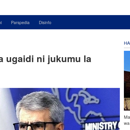
i
Parspedia
Disinfo
HA
a ugaidi ni jukumu la
Ma
wa