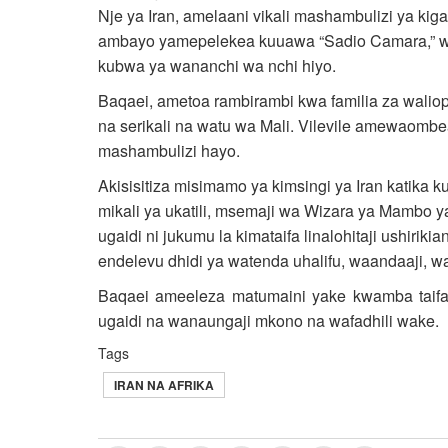
Nje ya Iran, amelaani vikali mashambulizi ya kiga
ambayo yamepelekea kuuawa “Sadio Camara,” wazi
kubwa ya wananchi wa nchi hiyo.
Baqaei, ametoa rambirambi kwa familia za wali
na serikali na watu wa Mali. Vilevile amewaomb
mashambulizi hayo.
Akisisitiza misimamo ya kimsingi ya Iran katika 
mikali ya ukatili, msemaji wa Wizara ya Mambo 
ugaidi ni jukumu la kimataifa linalohitaji ushiri
endelevu dhidi ya watenda uhalifu, waandaaji, w
Baqaei ameeleza matumaini yake kwamba taifa 
ugaidi na wanaungaji mkono na wafadhili wake.
Tags
IRAN NA AFRIKA