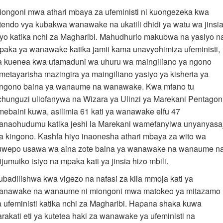
iongoni mwa athari mbaya za ufeministi ni kuongezeka kwa
itendo vya kubakwa wanawake na ukatili dhidi ya watu wa jinsi
iyo katika nchi za Magharibi. Mahudhurio makubwa na yasiyo n
paka ya wanawake katika jamii kama unavyohimiza ufeministi,
a kuenea kwa utamaduni wa uhuru wa maingiliano ya ngono
imetayarisha mazingira ya maingiliano yasiyo ya kisheria ya
ingono baina ya wanaume na wanawake. Kwa mfano tu
chunguzi uliofanywa na Wizara ya Ulinzi ya Marekani Pentagon
mebaini kuwa, asilimia 61 kati ya wanawake elfu 47
anaohudumu katika jeshi la Marekani wamefanyiwa unyanyasaj
a kingono. Kashfa hiyo inaonesha athari mbaya za wito wa
uwepo usawa wa aina zote baina ya wanawake na wanaume n
jumuiko isiyo na mpaka kati ya jinsia hizo mbili.
ubadilishwa kwa vigezo na nafasi za kila mmoja kati ya
anawake na wanaume ni miongoni mwa matokeo ya mitazamo
a ufeministi katika nchi za Magharibi. Hapana shaka kuwa
arakati eti ya kutetea haki za wanawake ya ufeministi na