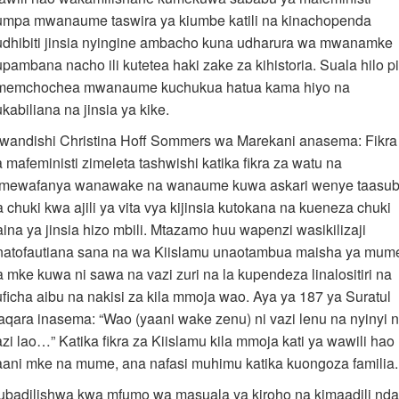
umpa mwanaume taswira ya kiumbe katili na kinachopenda
udhibiti jinsia nyingine ambacho kuna udharura wa mwanamke
upambana nacho ili kutetea haki zake za kihistoria. Suala hilo p
imemchochea mwanaume kuchukua hatua kama hiyo na
kabiliana na jinsia ya kike.
wandishi Christina Hoff Sommers wa Marekani anasema: Fikra
 mafeministi zimeleta tashwishi katika fikra za watu na
imewafanya wanawake na wanaume kuwa askari wenye taasub
 chuki kwa ajili ya vita vya kijinsia kutokana na kueneza chuki
aina ya jinsia hizo mbili. Mtazamo huu wapenzi wasikilizaji
natofautiana sana na wa Kiislamu unaotambua maisha ya mum
a mke kuwa ni sawa na vazi zuri na la kupendeza linalositiri na
uficha aibu na nakisi za kila mmoja wao. Aya ya 187 ya Suratul
aqara inasema: “Wao (yaani wake zenu) ni vazi lenu na nyinyi n
azi lao…” Katika fikra za Kiislamu kila mmoja kati ya wawili hao
aani mke na mume, ana nafasi muhimu katika kuongoza familia.
ubadilishwa kwa mfumo wa masuala ya kiroho na kimaadili nda