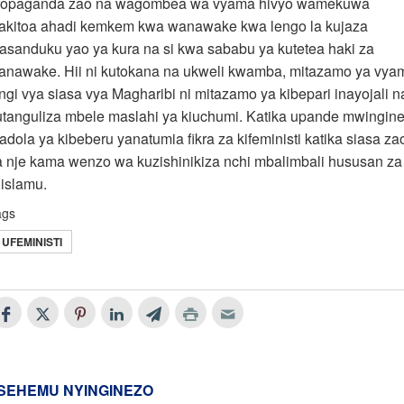
ropaganda zao na wagombea wa vyama hivyo wamekuwa
akitoa ahadi kemkem kwa wanawake kwa lengo la kujaza
asanduku yao ya kura na si kwa sababu ya kutetea haki za
anawake. Hii ni kutokana na ukweli kwamba, mitazamo ya vya
ingi vya siasa vya Magharibi ni mitazamo ya kibepari inayojali n
utanguliza mbele maslahi ya kiuchumi. Katika upande mwingin
adola ya kibeberu yanatumia fikra za kifeministi katika siasa za
a nje kama wenzo wa kuzishinikiza nchi mbalimbali hususan za
iislamu.
ags
UFEMINISTI
SEHEMU NYINGINEZO