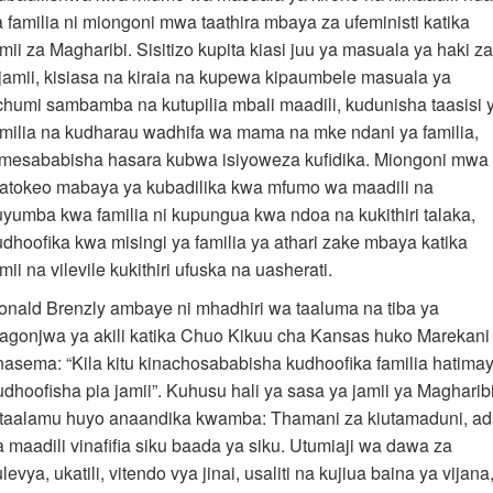
a familia ni miongoni mwa taathira mbaya za ufeministi katika
mii za Magharibi. Sisitizo kupita kiasi juu ya masuala ya haki za
ijamii, kisiasa na kiraia na kupewa kipaumbele masuala ya
chumi sambamba na kutupilia mbali maadili, kudunisha taasisi 
amilia na kudharau wadhifa wa mama na mke ndani ya familia,
imesababisha hasara kubwa isiyoweza kufidika. Miongoni mwa
atokeo mabaya ya kubadilika kwa mfumo wa maadili na
uyumba kwa familia ni kupungua kwa ndoa na kukithiri talaka,
udhoofika kwa misingi ya familia ya athari zake mbaya katika
mii na vilevile kukithiri ufuska na uasherati.
onald Brenzly ambaye ni mhadhiri wa taaluma na tiba ya
agonjwa ya akili katika Chuo Kikuu cha Kansas huko Marekani
nasema: “Kila kitu kinachosababisha kudhoofika familia hatima
udhoofisha pia jamii”. Kuhusu hali ya sasa ya jamii ya Magharibi
taalamu huyo anaandika kwamba: Thamani za kiutamaduni, a
a maadili vinafifia siku baada ya siku. Utumiaji wa dawa za
levya, ukatili, vitendo vya jinai, usaliti na kujiua baina ya vijana