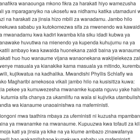
anafikra wanaounga mkono fikra za harakati hiyo wamezusha
ali ya mparaganyiko na ukosefu wa nidhamu katika utamaduni 
azi na harakati za jinsia hizo mbili za wanadamu. Jambo hilo
imekuwa sababu ya kutokomezwa sifa za mwenendo wa kawaid
a mwanadamu kwa kadiri kwamba kila siku idadi kubwa ya
anawake huvutiwa na mienendo ya kupenda kuhujumu na ya
ikatili ambayo kwa kawaida huonekana zaidi baina ya wanaume
akati huo huo wanaume vijana wanaonekana wakijielekeza zai
wenye masuala ya kianakike kama masuala ya mitindo, kuremb
wili, kujikwatua na kadhalika. Mwandishi Phyllis Schlafly wa
uko Magharibi amekosoa vikali jambo hilo na kusisitiza kuwa:
jia pekee ya kumuwezesha mwanamke kupata nguvu yake hali
i kutumia sifa chanya za ukamilifu na wala si kujivika utambulis
andia wa kianaume unaoainishwa na mafeministi.
iongoni mwa taathira mbaya za ufeministi ni kuzusha mpamba
aina ya mwanamke na mwanaume. Kupuuzwa kwa tofauti za ki
moja kati ya jinsia ya kike na ya kiume ambazo zinawafanya
awili hao wakamilishane kumekuwa sababu ya mafeministi