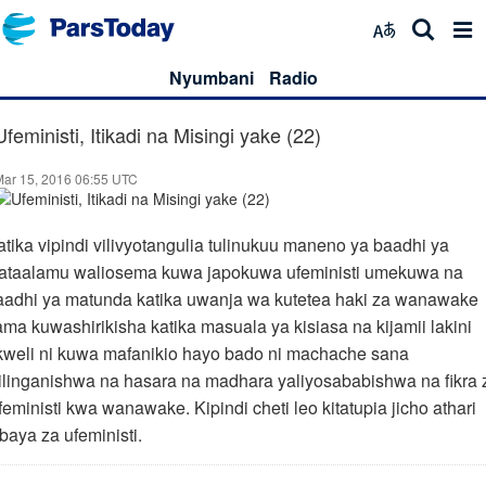
Nyumbani
Radio
Ufeministi, Itikadi na Misingi yake (22)
Mar 15, 2016 06:55 UTC
atika vipindi vilivyotangulia tulinukuu maneno ya baadhi ya
ataalamu waliosema kuwa japokuwa ufeministi umekuwa na
aadhi ya matunda katika uwanja wa kutetea haki za wanawake
ama kuwashirikisha katika masuala ya kisiasa na kijamii lakini
kweli ni kuwa mafanikio hayo bado ni machache sana
kilinganishwa na hasara na madhara yaliyosababishwa na fikra 
feministi kwa wanawake. Kipindi cheti leo kitatupia jicho athari
baya za ufeministi.