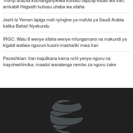
Trump anazidi kuchanganyikiwa kuhusu ulipizaji kisasi wa Iran,
amkabili Hegseth kuhusu uhaba wa silaha
Jeshi la Yemen lapiga meli nyingine ya mafuta ya Saudi Arabia
katika Bahari Nyekundu
IRGC: Watu 8 wenye silaha wenye mfungamano na makundi ya
kigaidi watiwa nguvuni kusini-mashariki mwa Iran
Pezeshkian: Iran inajulikana kama nchi yenye nguvu na
inayoheshimika; maadui wanalenga nembo za nguvu zake
Ripoti: Marekani inazishinikiza nchi za Afrika kujiondoa ICC au
kukabiliwa na madhara
Pezeshkian: Iran itaunga mkono maamuzi yatakayochukuliwa na
viongozi wa Palestina
Malengo yanayofuatiliwa na Marekani katika kuzichochea nchi za
Kiarabu zikabiliane na Iran