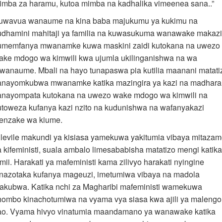
imba za haramu, kutoa mimba na kadhalika vimeenea sana..”
uwavua wanaume na kina baba majukumu ya kukimu na
udhamini mahitaji ya familia na kuwasukuma wanawake makazi
umemfanya mwanamke kuwa maskini zaidi kutokana na uwezo
ake mdogo wa kimwili kwa ujumla ukilinganishwa na wa
wanaume. Mbali na hayo tunapaswa pia kutilia maanani matati
anayomkubwa mwanamke katika mazingira ya kazi na madhara
anayompata kutokana na uwezo wake mdogo wa kimwili na
utoweza kufanya kazi nzito na kudunishwa na wafanyakazi
enzake wa kiume.
ilevile makundi ya kisiasa yamekuwa yakitumia vibaya mitaza
a kifeministi, suala ambalo limesababisha matatizo mengi katika
mii. Harakati ya mafeministi kama zilivyo harakati nyingine
inazotaka kufanya mageuzi, imetumiwa vibaya na madola
akubwa. Katika nchi za Magharibi mafeministi wamekuwa
hombo kinachotumiwa na vyama vya siasa kwa ajili ya malengo
ao. Vyama hivyo vinatumia maandamano ya wanawake katika