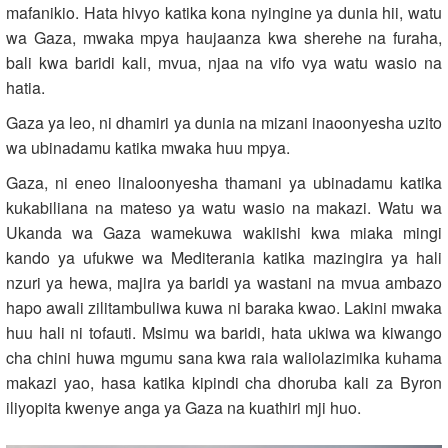
mafanikio. Hata hivyo katika kona nyingine ya dunia hii, watu
wa Gaza, mwaka mpya haujaanza kwa sherehe na furaha,
bali kwa baridi kali, mvua, njaa na vifo vya watu wasio na
hatia.
Gaza ya leo, ni dhamiri ya dunia na mizani inaoonyesha uzito
wa ubinadamu katika mwaka huu mpya.
Gaza, ni eneo linaloonyesha thamani ya ubinadamu katika
kukabiliana na mateso ya watu wasio na makazi. Watu wa
Ukanda wa Gaza wamekuwa wakiishi kwa miaka mingi
kando ya ufukwe wa Mediterania katika mazingira ya hali
nzuri ya hewa, majira ya baridi ya wastani na mvua ambazo
hapo awali zilitambuliwa kuwa ni baraka kwao. Lakini mwaka
huu hali ni tofauti. Msimu wa baridi, hata ukiwa wa kiwango
cha chini huwa mgumu sana kwa raia waliolazimika kuhama
makazi yao, hasa katika kipindi cha dhoruba kali za Byron
iliyopita kwenye anga ya Gaza na kuathiri mji huo.