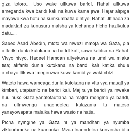
giza totoro... Uso wake ulikuwa baridi. Rahaf alikuwa
ameganda kwa baridi kali na kuwa kama jiwe. Hajar alipiga
mayowe kwa hofu na kumkumbatia bintiye, Rahaf. Jitihada za
madaktari za kunusuru maisha ya kichanga hicho hazikufua
dafu.....
Saeed Asad Abedin, mtoto wa mwezi mmoja wa Gaza, pia
alifariki dunia kutokana na baridi kali, sawa kabisa na Rahaf.
Vivyo hivyo, Hadeel Hamdan aliyekuwa na umri wa miaka
tisa; alifariki dunia kutokana na baridi kali katika shule
ambayo ilikuwa imegeuzwa kuwa kambi ya wakimbizi.
Watoto hawa wameaga dunia kutokana na vita vya mauaji ya
kimbari, utapiamlo na baridi kali. Majira ya baridi ya mwaka
huu huko Gaza yanatofautiana na majira mengine ya baridi,
na ulimwengu unaendelea kutazama tu mateso
yanayowapata malaika hawa wasio na hatia.
Picha nyingine ya Gaza ni ya mandhari ya nyumba
zikiporomoka na kuanguka. Mvua inaendelea kunyesha bila