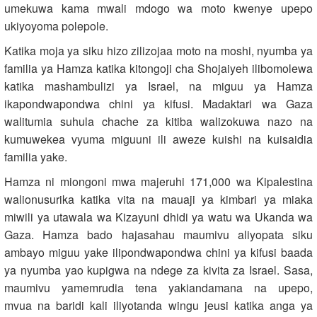
umekuwa kama mwali mdogo wa moto kwenye upepo
ukiyoyoma polepole.
Katika moja ya siku hizo zilizojaa moto na moshi, nyumba ya
familia ya Hamza katika kitongoji cha Shojaiyeh ilibomolewa
katika mashambulizi ya Israel, na miguu ya Hamza
ikapondwapondwa chini ya kifusi. Madaktari wa Gaza
walitumia suhula chache za kitiba walizokuwa nazo na
kumuwekea vyuma miguuni ili aweze kuishi na kuisaidia
familia yake.
Hamza ni miongoni mwa majeruhi 171,000 wa Kipalestina
walionusurika katika vita na mauaji ya kimbari ya miaka
miwili ya utawala wa Kizayuni dhidi ya watu wa Ukanda wa
Gaza. Hamza bado hajasahau maumivu aliyopata siku
ambayo miguu yake ilipondwapondwa chini ya kifusi baada
ya nyumba yao kupigwa na ndege za kivita za Israel. Sasa,
maumivu yamemrudia tena yakiandamana na upepo,
mvua na baridi kali iliyotanda wingu jeusi katika anga ya