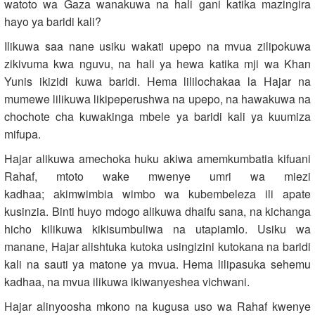
watoto wa Gaza wanakuwa na hali gani katika mazingira
hayo ya baridi kali?
Ilikuwa saa nane usiku wakati upepo na mvua zilipokuwa
zikivuma kwa nguvu, na hali ya hewa katika mji wa Khan
Yunis ikizidi kuwa baridi. Hema lililochakaa la Hajar na
mumewe lilikuwa likipeperushwa na upepo, na hawakuwa na
chochote cha kuwakinga mbele ya baridi kali ya kuumiza
mifupa.
Hajar alikuwa amechoka huku akiwa amemkumbatia kifuani
Rahaf, mtoto wake mwenye umri wa miezi
kadhaa; akimwimbia wimbo wa kubembeleza ili apate
kusinzia. Binti huyo mdogo alikuwa dhaifu sana, na kichanga
hicho kilikuwa kikisumbuliwa na utapiamlo. Usiku wa
manane, Hajar alishtuka kutoka usingizini kutokana na baridi
kali na sauti ya matone ya mvua. Hema lilipasuka sehemu
kadhaa, na mvua ilikuwa ikiwanyeshea vichwani.
Hajar alinyoosha mkono na kugusa uso wa Rahaf kwenye