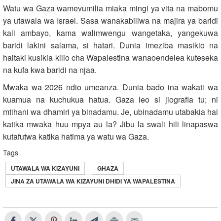
Watu wa Gaza wamevumilia miaka mingi ya vita na mabomu
ya utawala wa Israel. Sasa wanakabiliwa na majira ya baridi
kali ambayo, kama walimwengu wangetaka, yangekuwa
baridi lakini salama, si hatari. Dunia imeziba masikio na
haitaki kusikia kilio cha Wapalestina wanaoendelea kuteseka
na kufa kwa baridi na njaa.
Mwaka wa 2026 ndio umeanza. Dunia bado ina wakati wa
kuamua na kuchukua hatua. Gaza leo si jiografia tu; ni
mtihani wa dhamiri ya binadamu. Je, ubinadamu utabakia hai
katika mwaka huu mpya au la? Jibu la swali hili linapaswa
kutafutwa katika hatima ya watu wa Gaza.
Tags
UTAWALA WA KIZAYUNI
GHAZA
JINA ZA UTAWALA WA KIZAYUNI DHIDI YA WAPALESTINA