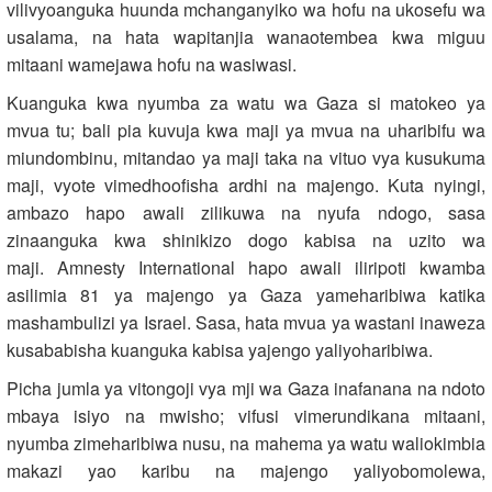
vilivyoanguka huunda mchanganyiko wa hofu na ukosefu wa
usalama, na hata wapitanjia wanaotembea kwa miguu
mitaani wamejawa hofu na wasiwasi.
Kuanguka kwa nyumba za watu wa Gaza si matokeo ya
mvua tu; bali pia kuvuja kwa maji ya mvua na uharibifu wa
miundombinu, mitandao ya maji taka na vituo vya kusukuma
maji, vyote vimedhoofisha ardhi na majengo. Kuta nyingi,
ambazo hapo awali zilikuwa na nyufa ndogo, sasa
zinaanguka kwa shinikizo dogo kabisa na uzito wa
maji. Amnesty International hapo awali iliripoti kwamba
asilimia 81 ya majengo ya Gaza yameharibiwa katika
mashambulizi ya Israel. Sasa, hata mvua ya wastani inaweza
kusababisha kuanguka kabisa yajengo yaliyoharibiwa.
Picha jumla ya vitongoji vya mji wa Gaza inafanana na ndoto
mbaya isiyo na mwisho; vifusi vimerundikana mitaani,
nyumba zimeharibiwa nusu, na mahema ya watu waliokimbia
makazi yao karibu na majengo yaliyobomolewa,