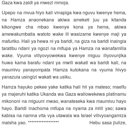
Gaza kwa zaidi ya mwezi mmoja.
Upepo na mvua hiyo kali vinapiga kwa nguvu kwenye hema,
na Hamza anaonekana akiwa ameketi juu ya kitanda
kikongwe cha mbao kwenye kona ya hema, akiwa
amewakumbatia watoto wake ili wasizame kwenye maji ya
mafuriko. Hali ya hewa ni ya baridi, na giza na baridi inaingia
taratibu ndani ya ngozi na mifupa ya Hamza na wanafamilia
wake. Vyuma viliyovyowekwa kwenye miguu iliyovunjika
huwa kama barafu ndani ya mwili wakati wa baridi kali, na
maumivu yanayompata Hamza kutokana na vyuma hivyo
yanazuia usingizi wakati wa usiku.
Hamza hayuko pekee yake katika hali hii ya mateso; maelfu
ya majeruhi katika Ukanda wa Gaza waliowekewa platinamu
mikononi na miguuni mwao, wanateseka kwa maumivu hayo
hayo. Baridi inachoma mifupa na nyama za miili yao; sawa
kabisa na namna vita vya utawala wa Israel vilivyoangamiza
maisha yao. ****************** Hebu sasa jiulize,