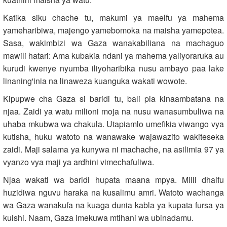
Katika siku chache tu, makumi ya maelfu ya mahema
yameharibiwa, majengo yamebomoka na maisha yamepotea.
Sasa, wakimbizi wa Gaza wanakabiliana na machaguo
mawili hatari: Ama kubakia ndani ya mahema yaliyoraruka au
kurudi kwenye nyumba iliyoharibika nusu ambayo paa lake
linaning'inia na linaweza kuanguka wakati wowote.
Kipupwe cha Gaza si baridi tu, bali pia kinaambatana na
njaa. Zaidi ya watu milioni moja na nusu wanasumbuliwa na
uhaba mkubwa wa chakula. Utapiamlo umefikia viwango vya
kutisha, huku watoto na wanawake wajawazito wakiteseka
zaidi. Maji salama ya kunywa ni machache, na asilimia 97 ya
vyanzo vya maji ya ardhini vimechafuliwa.
Njaa wakati wa baridi hupata maana mpya. Miili dhaifu
huzidiwa nguvu haraka na kusalimu amri. Watoto wachanga
wa Gaza wanakufa na kuaga dunia kabla ya kupata fursa ya
kuishi. Naam, Gaza imekuwa mtihani wa ubinadamu.