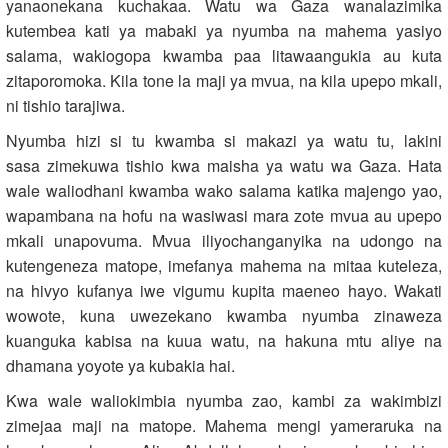
yanaonekana kuchakaa. Watu wa Gaza wanalazimika
kutembea kati ya mabaki ya nyumba na mahema yasiyo
salama, wakiogopa kwamba paa litawaangukia au kuta
zitaporomoka. Kila tone la maji ya mvua, na kila upepo mkali,
ni tishio tarajiwa.
Nyumba hizi si tu kwamba si makazi ya watu tu, lakini
sasa zimekuwa tishio kwa maisha ya watu wa Gaza. Hata
wale waliodhani kwamba wako salama katika majengo yao,
wapambana na hofu na wasiwasi mara zote mvua au upepo
mkali unapovuma. Mvua iliyochanganyika na udongo na
kutengeneza matope, imefanya mahema na mitaa kuteleza,
na hivyo kufanya iwe vigumu kupita maeneo hayo. Wakati
wowote, kuna uwezekano kwamba nyumba zinaweza
kuanguka kabisa na kuua watu, na hakuna mtu aliye na
dhamana yoyote ya kubakia hai.
Kwa wale waliokimbia nyumba zao, kambi za wakimbizi
zimejaa maji na matope. Mahema mengi yameraruka na