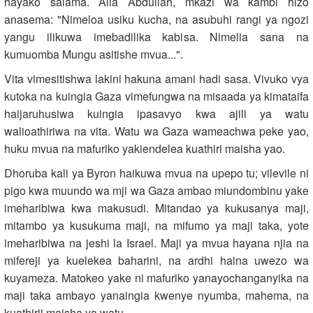
hayako salama. Alia Abdullah, mkazi wa kambi hizo
anasema: "Nimeloa usiku kucha, na asubuhi rangi ya ngozi
yangu ilikuwa imebadilika kabisa. Nimelia sana na
kumuomba Mungu asitishe mvua...".
Vita vimesitishwa lakini hakuna amani hadi sasa. Vivuko vya
kutoka na kuingia Gaza vimefungwa na misaada ya kimataifa
haijaruhusiwa kuingia ipasavyo kwa ajili ya watu
walioathiriwa na vita. Watu wa Gaza wameachwa peke yao,
huku mvua na mafuriko yakiendelea kuathiri maisha yao.
Dhoruba kali ya Byron haikuwa mvua na upepo tu; vilevile ni
pigo kwa muundo wa mji wa Gaza ambao miundombinu yake
imeharibiwa kwa makusudi. Mitandao ya kukusanya maji,
mitambo ya kusukuma maji, na mifumo ya maji taka, yote
imeharibiwa na jeshi la Israel. Maji ya mvua hayana njia na
mifereji ya kuelekea baharini, na ardhi haina uwezo wa
kuyameza. Matokeo yake ni mafuriko yanayochanganyika na
maji taka ambayo yanaingia kwenye nyumba, mahema, na
kuathirii maisha ya watu.