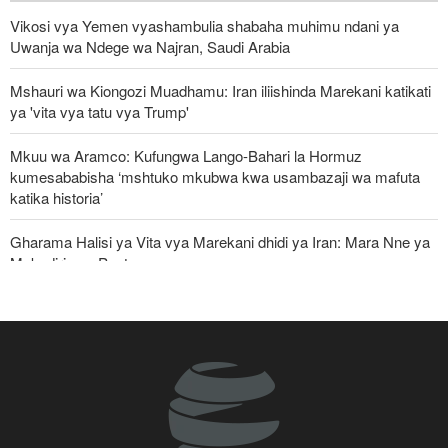
Vikosi vya Yemen vyashambulia shabaha muhimu ndani ya
Uwanja wa Ndege wa Najran, Saudi Arabia
Mshauri wa Kiongozi Muadhamu: Iran iliishinda Marekani katikati
ya 'vita vya tatu vya Trump'
Mkuu wa Aramco: Kufungwa Lango-Bahari la Hormuz
kumesababisha ‘mshtuko mkubwa kwa usambazaji wa mafuta
katika historia’
Gharama Halisi ya Vita vya Marekani dhidi ya Iran: Mara Nne ya
Makadirio ya Pentagon
Jeshi la Yemen lapiga meli nyingine ya mafuta ya Saudi Arabia
katika Bahari Nyekundu
Ghaza yafanya maziko makubwa zaidi ya halaiki ya Wapalestina
112 waliouliwa kikatili na Israel
ElBaradei kwa Netanyahu: Umeiharibu Gaza, sasa