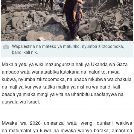
Wapalestina na mateso ya mafuriko, nyumba zilizobomoka,
baridi kali n.k.
Makala yetu ya wiki inazungumzia hali ya Ukanda wa Gaza
ambapo watu wanataabika kutokana na mafuriko, mvua
kubwa, nyumba zilizobomoka, na uhaba mkubwa wa chakula
na maji ya kunywa katika majira ya msimu wa baridi kali
baada ya miaka mingi ya vita na uharibifu unaofanywa na
utawala wa Israel.
Mwaka wa 2026 umeanza watu wengi duniani wakiwa
na matumaini ya kuwa na mwaka wenye baraka, amani na