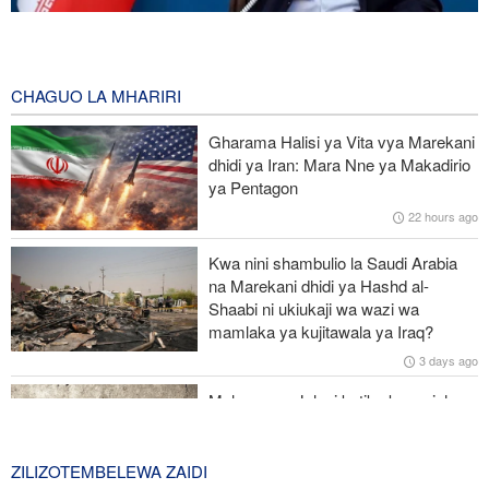
Pezeshkian: Iran itaunga mkono maamuzi yatakayochukuliwa na
viongozi wa Palestina
51 minutes ago
CHAGUO LA MHARIRI
Trump anazidi kuchanganyikiwa kuhusu ulipizaji kisasi wa Iran,
Gharama Halisi ya Vita vya Marekani
amkabili Hegseth kuhusu uhaba wa silaha
dhidi ya Iran: Mara Nne ya Makadirio
ya Pentagon
Kituo kikubwa zaidi cha matibabu ya Ebola DRC huku
22 hours ago
maambukizi yakienea
Kwa nini shambulio la Saudi Arabia
Interpol: Akili Mnemba (AI) inatumika katika 55% ya uhalifu wa
na Marekani dhidi ya Hashd al-
mtandaoni barani Afrika
Shaabi ni ukiukaji wa wazi wa
mamlaka ya kujitawala ya Iraq?
Ruto asema serikali imetekeleza ahadi ilizowapa Waislamu wa
3 days ago
Kenya
Malengo ya Julani katika kuanzisha
uadui dhidi ya kundi la Hashd al-
Shaabi la Iraq
ZILIZOTEMBELEWA ZAIDI
3 days ago