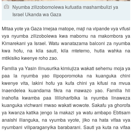
Nyumba zilizobomolewa kufuatia mashambulizi ya
Israel Ukanda wa Gaza
Mitaa yote ya Gaza imejaa matope, maji na vipande vya vifusi
vya nyumba zilizobolewa kwa mabomu na makombora ya
Kimarekani ya Israel. Watu wanatazama balconi za nyumba
kwa hofu, na kila sauti, kila mtetemo, hutia wahka na
mtikisiko kwenye roho zao.
Familia ya Yasin ilinusurika kimiujiza wakati sehemu moja ya
paa la nyumba yao ilipoporomoka na kuanguka chini
kwenye vita, lakini hofu ya kufa chini ya kifusi na mvua
inaendelea kuandama fikra na mawazo yao. Familia hii
inahofia kwamba paa lililoharibika la nyumba linaweza
kuanguka vichwani mwao wakati wowote. Sakafu ya ghorofa
ya kwanza katika jengo la makazi ya watu ambapo Ebtisam
anaishi ilianguka, na vyumba vyote, jiko na hata vifaa vya
nyumbani viliparaganyika barabarani. Sauti ya kuta na vifaa