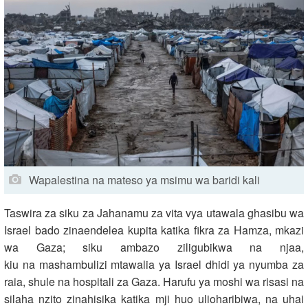
Wapalestina na mateso ya msimu wa baridi kali
Taswira za siku za Jahanamu za vita vya utawala ghasibu wa
Israel bado zinaendelea kupita katika fikra za Hamza, mkazi
wa Gaza; siku ambazo ziligubikwa na njaa,
kiu na mashambulizi mtawalia ya Israel dhidi ya nyumba za
raia, shule na hospitali za Gaza. Harufu ya moshi wa risasi na
silaha nzito zinahisika katika mji huo ulioharibiwa, na uhai