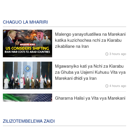
Pezeshkian: Iran itaunga mkono maamuzi yatakayochukuliwa na
viongozi wa Palestina
6 hours ago
CHAGUO LA MHARIRI
Trump anazidi kuchanganyikiwa kuhusu ulipizaji kisasi wa Iran,
Malengo yanayofuatiliwa na Marekani
amkabili Hegseth kuhusu uhaba wa silaha
katika kuzichochea nchi za Kiarabu
zikabiliane na Iran
Kituo kikubwa zaidi cha matibabu ya Ebola DRC huku
3 hours ago
maambukizi yakienea
Mgawanyiko kati ya Nchi za Kiarabu
Interpol: Akili Mnemba (AI) inatumika katika 55% ya uhalifu wa
za Ghuba ya Uajemi Kuhusu Vita vya
mtandaoni barani Afrika
Marekani dhidi ya Iran
4 hours ago
Ruto asema serikali imetekeleza ahadi ilizowapa Waislamu wa
Kenya
Gharama Halisi ya Vita vya Marekani
dhidi ya Iran: Mara Nne ya Makadirio
ya Pentagon
1 day ago
ZILIZOTEMBELEWA ZAIDI