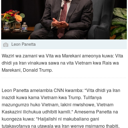
Leon Panetta
Waziri wa zamani wa Vita wa Marekani ameonya kuwa: Vita
dhidi ya Iran vinakuwa sawa na vita Vietnam kwa Rais wa
Marekani, Donald Trump.
Leon Panetta ameiambia CNN kwamba: "Vita dhidi ya Iran
inazidi kuwa kama Vietnam kwa Trump. Tulifanya
mazungumzo huko Vietnam, lakini mwishowe, Vietnam
Kaskazini ilichukua udhibiti kamili." Amesema Panetta na
kuongeza kuwa: "Haijalishi ni makubaliano gani
tutakayofanya na utawala wa Iran wenye msimamo thabiti,