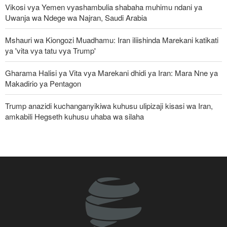
Vikosi vya Yemen vyashambulia shabaha muhimu ndani ya
Uwanja wa Ndege wa Najran, Saudi Arabia
Mshauri wa Kiongozi Muadhamu: Iran iliishinda Marekani katikati
ya 'vita vya tatu vya Trump'
Gharama Halisi ya Vita vya Marekani dhidi ya Iran: Mara Nne ya
Makadirio ya Pentagon
Trump anazidi kuchanganyikiwa kuhusu ulipizaji kisasi wa Iran,
amkabili Hegseth kuhusu uhaba wa silaha
Mkuu wa Aramco: Kufungwa Lango-Bahari la Hormuz
kumesababisha ‘mshtuko mkubwa kwa usambazaji wa mafuta
katika historia’
Jeshi la Yemen lapiga meli nyingine ya mafuta ya Saudi Arabia
katika Bahari Nyekundu
Ghaza yafanya maziko makubwa zaidi ya halaiki ya Wapalestina
112 waliouliwa kikatili na Israel