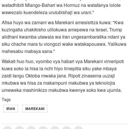
watadhibiti Mlango-Bahari wa Hormuz na watafanya lolote
wawezalo kuendeleza urutubishaji wa urani."
Afisa huyo wa zamani wa Marekani amesisitiza kuwa: "Kwa
kuzingatia uhakikisho ulilokuwa amepewa na Israel, Trump
alidhani kwamba utawala wa Iran ungesambaratika ndani ya
siku chache mara tu viongozi wake watakapouawa. Yalikuwa
mahesabu mabaya sana."
Wakati huo huo, vyombo vya habari vya Marekani vimeripoti
kuwa soko la hisa la nchi hiyo limepitia siku yake mbaya
zaidi tangu Oktoba mwaka jana. Ripoti zinasema uuzaji
mkubwa wa hisa za makampuni makubwa ya teknolojia
umeweka mashinikizo makubwa kwenye soko kwa ujumla.
Tags
IRAN
MAREKANI