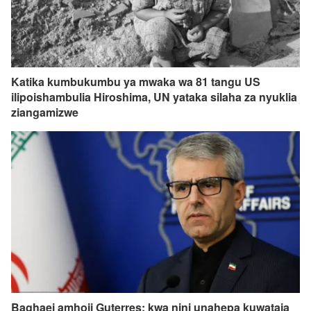
Katika kumbukumbu ya mwaka wa 81 tangu US
ilipoishambulia Hiroshima, UN yataka silaha za nyuklia
ziangamizwe
Baghaei amhoji Guterres; kwa nini unahepa kuwataja