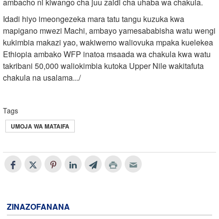
ambacho ni kiwango cha juu zaidi cha uhaba wa chakula.
Idadi hiyo imeongezeka mara tatu tangu kuzuka kwa
mapigano mwezi Machi, ambayo yamesababisha watu wengi
kukimbia makazi yao, wakiwemo waliovuka mpaka kuelekea
Ethiopia ambako WFP inatoa msaada wa chakula kwa watu
takribani 50,000 waliokimbia kutoka Upper Nile wakitafuta
chakula na usalama.../
Tags
UMOJA WA MATAIFA
ZINAZOFANANA