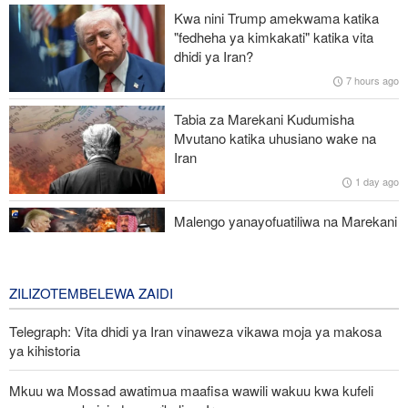
Mamia ya watu wanaandamana Afrika Kusini kupinga chuki dhidi
Kwa nini Trump amekwama katika
ya wageni
"fedheha ya kimkakati" katika vita
dhidi ya Iran?
Mwanzilishi mwenza aonya: Wikipedia imekuwa chombo cha
7 hours ago
propaganda cha CIA, taasisi zingine zenye nguvu
Tabia za Marekani Kudumisha
Yemen yavishambulia vituo vya nishati vya Saudi baada ya nchi
Mvutano katika uhusiano wake na
hiyo kukiuka anga ya Sa’adah na Hajjah
Iran
1 day ago
Wabunge Kenya: Hakuna makubaliano mapya ya ushirikiano wa
kijeshi na Uingereza
Malengo yanayofuatiliwa na Marekani
katika kuzichochea nchi za Kiarabu
zikabiliane na Iran
3 days ago
ZILIZOTEMBELEWA ZAIDI
Telegraph: Vita dhidi ya Iran vinaweza vikawa moja ya makosa
ya kihistoria
Mkuu wa Mossad awatimua maafisa wawili wakuu kwa kufeli