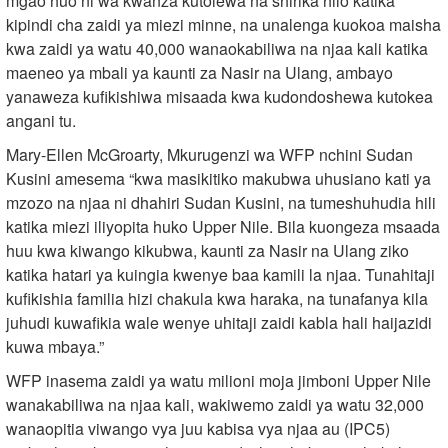
mgao huo ni wa kwanza kutolewa na shirika hilo katika
kipindi cha zaidi ya miezi minne, na unalenga kuokoa maisha
kwa zaidi ya watu 40,000 wanaokabiliwa na njaa kali katika
maeneo ya mbali ya kaunti za Nasir na Ulang, ambayo
yanaweza kufikishiwa misaada kwa kudondoshewa kutokea
angani tu.
Mary-Ellen McGroarty, Mkurugenzi wa WFP nchini Sudan
Kusini amesema “kwa masikitiko makubwa uhusiano kati ya
mzozo na njaa ni dhahiri Sudan Kusini, na tumeshuhudia hili
katika miezi iliyopita huko Upper Nile. Bila kuongeza msaada
huu kwa kiwango kikubwa, kaunti za Nasir na Ulang ziko
katika hatari ya kuingia kwenye baa kamili la njaa. Tunahitaji
kufikishia familia hizi chakula kwa haraka, na tunafanya kila
juhudi kuwafikia wale wenye uhitaji zaidi kabla hali haijazidi
kuwa mbaya.”
WFP inasema zaidi ya watu milioni moja jimboni Upper Nile
wanakabiliwa na njaa kali, wakiwemo zaidi ya watu 32,000
wanaopitia viwango vya juu kabisa vya njaa au (IPC5)