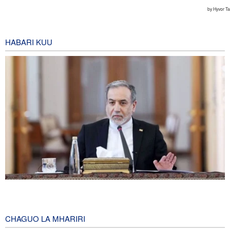
HABARI KUU
Araqchi: Mazungumzo na Oman kuhusu Lango-Bahari la Hormuz
yako katika hatua za mwisho
1 hour ago
CHAGUO LA MHARIRI