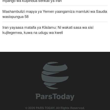
mpango wa kuipindua serikali ya Iran
Mashambulizi mapya ya Yemen yaangamiza mamluki wa Saudia
wasiopungua 58
Iran yayaasa mataifa ya Kiislamu: Ni wakati sasa wa sisi
kujitegemea, kuwa na udugu wa kweli
Uturuki, Saudi Arabia na Pakistan zasaini mkataba wa pamoja wa
ulinzi huku nguvu ya Marekani ikipungua
Russia yashambulia eneo la kutengeneza makombora na ghala
la mafuta la Ukraine huko Kyiv
Watetezi wa Palestina washinda katika uteuzi wa wagombea wa
Democratic wa uchaguzi wa US
Jenerali wa Trump anatafuta njia ya kujiondoa vitani na Iran huku
machaguo ya kijeshi ya Marekani yakipungua
Mshauri wa Kiongozi Mkuu Iran asema vikosi vya Marekani
© 2026 PARS TODAY. All Rights Reserved.