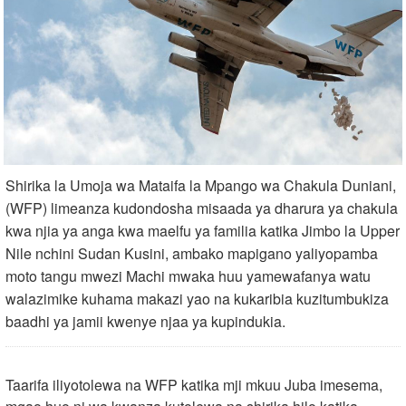
Shirika la Umoja wa Mataifa la Mpango wa Chakula Duniani,
(WFP) limeanza kudondosha misaada ya dharura ya chakula
kwa njia ya anga kwa maelfu ya familia katika Jimbo la Upper
Nile nchini Sudan Kusini, ambako mapigano yaliyopamba
moto tangu mwezi Machi mwaka huu yamewafanya watu
walazimike kuhama makazi yao na kukaribia kuzitumbukiza
baadhi ya jamii kwenye njaa ya kupindukia.
Taarifa iliyotolewa na WFP katika mji mkuu Juba imesema,