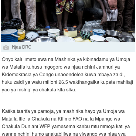
Njaa DRC
Onyo kali limetolewa na Mashirika ya kibinadamu ya Umoja
wa Mataifa kuhusu mgogoro wa njaa nchini Jamhuri ya
Kidemokrasia ya Congo unaoendelea kuwa mbaya zaidi,
huku zaidi ya watu milioni 26.5 wakihangaika kupata mahitaji
yao ya msingi ya chakula kila siku.
Katika taarifa ya pamoja, ya mashirika hayo ya Umoja wa
Mataifa lile la Chakula na Kilimo FAO na la Mpango wa
Chakula Duniani WFP yamesema karibu mtu mmoja kati ya
wanne nchini humo anakabiliwa na viwango vya njaa vya