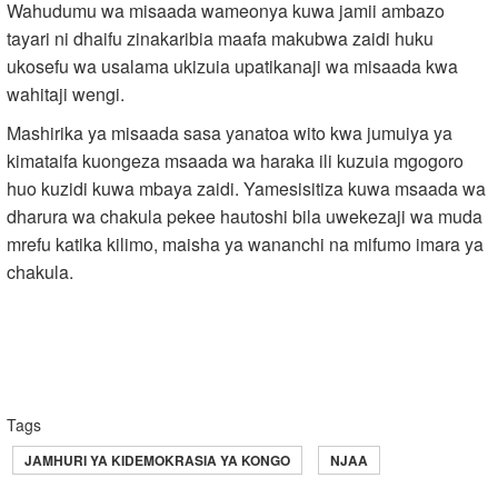
Wahudumu wa misaada wameonya kuwa jamii ambazo
tayari ni dhaifu zinakaribia maafa makubwa zaidi huku
ukosefu wa usalama ukizuia upatikanaji wa misaada kwa
wahitaji wengi.
Mashirika ya misaada sasa yanatoa wito kwa jumuiya ya
kimataifa kuongeza msaada wa haraka ili kuzuia mgogoro
huo kuzidi kuwa mbaya zaidi. Yamesisitiza kuwa msaada wa
dharura wa chakula pekee hautoshi bila uwekezaji wa muda
mrefu katika kilimo, maisha ya wananchi na mifumo imara ya
chakula.
Tags
JAMHURI YA KIDEMOKRASIA YA KONGO
NJAA