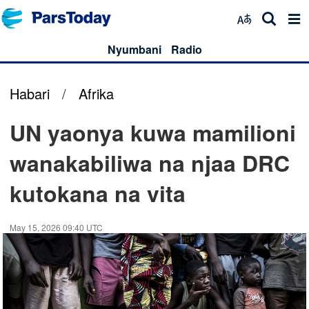
Nyumbani
Radio
Habari
/
Afrika
UN yaonya kuwa mamilioni
wanakabiliwa na njaa DRC
kutokana na vita
May 15, 2026 09:40 UTC