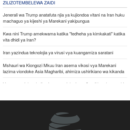
ZILIZOTEMBELEWA ZAIDI
Jenerali wa Trump anatafuta njia ya kujiondoa vitani na Iran huku
machaguo ya kijeshi ya Marekani yakipungua
Kwa nini Trump amekwama katika "fedheha ya kimkakati" katika
vita dhidi ya Iran?
Iran yazindua teknolojia ya virusi vya kuangamiza saratani
Mshauri wa Kiongozi Mkuu Iran asema vikosi vya Marekani
lazima viondoke Asia Magharibi, ahimiza ushirikiano wa kikanda
Yemen yavishambulia vituo vya nishati vya Saudi baada ya nchi
hiyo kukiuka anga ya Sa’adah na Hajjah
Jeshi la Yemen laangamiza makumi ya mamluki wa Saudia
mkoani Ta'izz
Rais Pezeshkian akutana na Kiongozi Muadhamu anapoanza
mwaka wake wa tatu madarakani