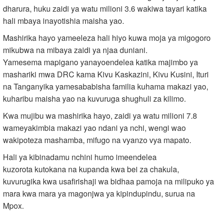
dharura, huku zaidi ya watu milioni 3.6 wakiwa tayari katika
hali mbaya inayotishia maisha yao.
Mashirika hayo yameeleza hali hiyo kuwa moja ya migogoro
mikubwa na mibaya zaidi ya njaa duniani.
Yamesema mapigano yanayoendelea katika majimbo ya
mashariki mwa DRC kama Kivu Kaskazini, Kivu Kusini, Ituri
na Tanganyika yamesababisha familia kuhama makazi yao,
kuharibu maisha yao na kuvuruga shughuli za kilimo.
Kwa mujibu wa mashirika hayo, zaidi ya watu milioni 7.8
wameyakimbia makazi yao ndani ya nchi, wengi wao
wakipoteza mashamba, mifugo na vyanzo vya mapato.
Hali ya kibinadamu nchini humo imeendelea
kuzorota kutokana na kupanda kwa bei za chakula,
kuvurugika kwa usafirishaji wa bidhaa pamoja na milipuko ya
mara kwa mara ya magonjwa ya kipindupindu, surua na
Mpox.