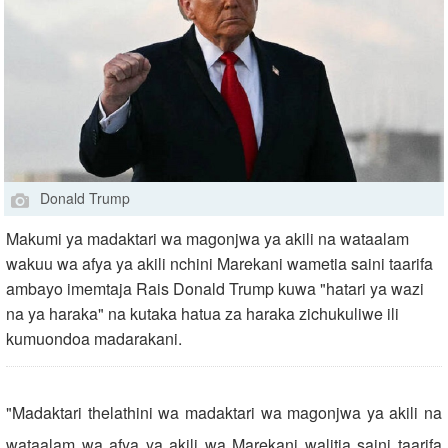
Donald Trump
Makumi ya madaktari wa magonjwa ya akili na wataalam
wakuu wa afya ya akili nchini Marekani wametia saini taarifa
ambayo imemtaja Rais Donald Trump kuwa "hatari ya wazi
na ya haraka" na kutaka hatua za haraka zichukuliwe ili
kumuondoa madarakani.
"Madaktari thelathini wa madaktari wa magonjwa ya akili na
wataalam wa afya ya akili wa Marekani walitia saini taarifa