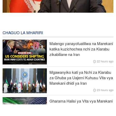
Spika Qalibaf: Mkakati wa Marekani wa vitisho na kuvunja ahadi
umefeli
2 hours ago
CHAGUO LA MHARIRI
Waziri wa Ulinzi: Vikosi vya Iran vimesheheni silaha za kujibu
Malengo yanayofuatiliwa na Marekani
mapigo kwa tishio lolote lile
katika kuzichochea nchi za Kiarabu
zikabiliane na Iran
UNSC: Kundi la DAESH (ISIS) lingali ni tishio kubwa kwa
22 hours ago
usalama barani Afrika
Mgawanyiko kati ya Nchi za Kiarabu
Tume ya kupambana na uhalifu wa kiuchumi Nigeria yafunga
za Ghuba ya Uajemi Kuhusu Vita vya
akaunti za serikali ya jimbo
Marekani dhidi ya Iran
23 hours ago
Taarifa ya nchi 8 za Kiarabu na Kiislamu yalaani jinai za Israel
Ghaza
Gharama Halisi ya Vita vya Marekani
dhidi ya Iran: Mara Nne ya Makadirio
ya Pentagon