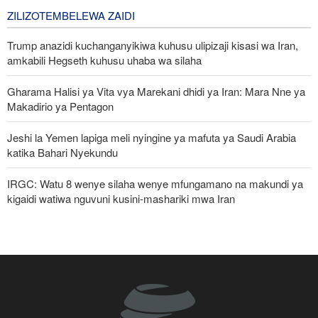
2 days ago
ZILIZOTEMBELEWA ZAIDI
Trump anazidi kuchanganyikiwa kuhusu ulipizaji kisasi wa Iran,
amkabili Hegseth kuhusu uhaba wa silaha
Gharama Halisi ya Vita vya Marekani dhidi ya Iran: Mara Nne ya
Makadirio ya Pentagon
Jeshi la Yemen lapiga meli nyingine ya mafuta ya Saudi Arabia
katika Bahari Nyekundu
IRGC: Watu 8 wenye silaha wenye mfungamano na makundi ya
kigaidi watiwa nguvuni kusini-mashariki mwa Iran
Pezeshkian: Iran inajulikana kama nchi yenye nguvu na
inayoheshimika; maadui wanalenga nembo za nguvu zake
Pezeshkian: Iran itaunga mkono maamuzi yatakayochukuliwa na
viongozi wa Palestina