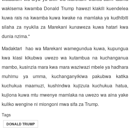
wakisema kwamba Donald Trump hawezi kiakili kuendelea
kuwa rais na kwamba kuwa kwake na mamlaka ya kudhibiti
silaha za nyuklia za Marekani kunaweza kuwa hatari kwa
dunia nzima."
Madaktari hao wa Marekani wamegundua kuwa, kupungua
kwa kiasi kikubwa uwezo wa kutambua na kuchanganua
mambo, kusinzia mara kwa mara waziwazi mbele ya hadhara
muhimu ya umma, kuchanganyikiwa pakubwa katika
kuchukua maamuzi, kushindwa kujizuia kuchukua hatua,
kujiona kuwa mtu mwenye mamlaka na uwezo wa aina yake
kuliko wengine ni miongoni mwa sifa za Trump.
Tags
DONALD TRUMP