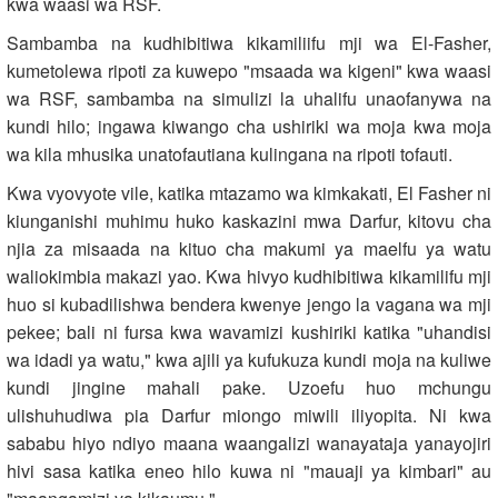
kwa waasi wa RSF.
Sambamba na kudhibitiwa kikamiliifu mji wa El-Fasher,
kumetolewa ripoti za kuwepo "msaada wa kigeni" kwa waasi
wa RSF, sambamba na simulizi la uhalifu unaofanywa na
kundi hilo; ingawa kiwango cha ushiriki wa moja kwa moja
wa kila mhusika unatofautiana kulingana na ripoti tofauti.
Kwa vyovyote vile, katika mtazamo wa kimkakati, El Fasher ni
kiunganishi muhimu huko kaskazini mwa Darfur, kitovu cha
njia za misaada na kituo cha makumi ya maelfu ya watu
waliokimbia makazi yao. Kwa hivyo kudhibitiwa kikamilifu mji
huo si kubadilishwa bendera kwenye jengo la vagana wa mji
pekee; bali ni fursa kwa wavamizi kushiriki katika "uhandisi
wa idadi ya watu," kwa ajili ya kufukuza kundi moja na kuliwe
kundi jingine mahali pake. Uzoefu huo mchungu
ulishuhudiwa pia Darfur miongo miwili iliyopita. Ni kwa
sababu hiyo ndiyo maana waangalizi wanayataja yanayojiri
hivi sasa katika eneo hilo kuwa ni "mauaji ya kimbari" au