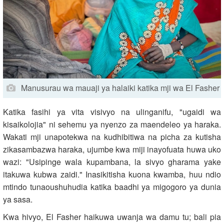
Manusurau wa mauaji ya halaiki katika mji wa El Fasher
Katika fasihi ya vita visivyo na ulinganifu, "ugaidi wa
kisaikolojia" ni sehemu ya nyenzo za maendeleo ya haraka.
Wakati mji unapotekwa na kudhibitiwa na picha za kutisha
zikasambazwa haraka, ujumbe kwa miji inayofuata huwa uko
wazi: "Usipinge wala kupambana, la sivyo gharama yake
itakuwa kubwa zaidi." Inasikitisha kuona kwamba, huu ndio
mtindo tunaoushuhudia katika baadhi ya migogoro ya dunia
ya sasa.
Kwa hivyo, El Fasher haikuwa uwanja wa damu tu; bali pia