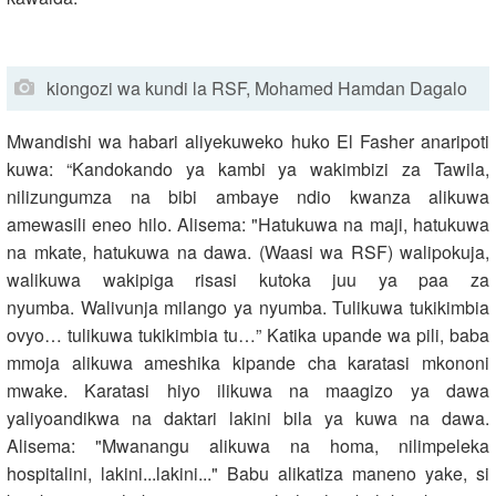
kiongozi wa kundi la RSF, Mohamed Hamdan Dagalo
Mwandishi wa habari aliyekuweko huko El Fasher anaripoti
kuwa: “Kandokando ya kambi ya wakimbizi za Tawila,
nilizungumza na bibi ambaye ndio kwanza alikuwa
amewasili eneo hilo. Alisema: "Hatukuwa na maji, hatukuwa
na mkate, hatukuwa na dawa. (Waasi wa RSF) walipokuja,
walikuwa wakipiga risasi kutoka juu ya paa za
nyumba. Walivunja milango ya nyumba. Tulikuwa tukikimbia
ovyo… tulikuwa tukikimbia tu…” Katika upande wa pili, baba
mmoja alikuwa ameshika kipande cha karatasi mkononi
mwake. Karatasi hiyo ilikuwa na maagizo ya dawa
yaliyoandikwa na daktari lakini bila ya kuwa na dawa.
Alisema: "Mwanangu alikuwa na homa, nilimpeleka
hospitalini, lakini...lakini..." Babu alikatiza maneno yake, si