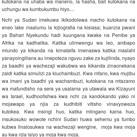
kutokana na uhaba wa maneno, la hasha, bali kutokana na
uchungu wa kumbukumbu hiyo....
Nchi ya Sudan imekuwa ikikodolewa macho kutokana na
eneo lake maalumu la kijiografia na kisiasa; kuanzia pwani
ya Bahari Nyekundu hadi kuungana kwake na Pembe ya
Afrika na kadhaiika. Katika ulimwengu wa leo, ambapo
miundo ya kikanda na kimataifa imenaswa katika maslahi
yanayoingiliana au imepoteza nguvu zake za kujilinda, nyayo
za baadhi ya wachezaji wakubwa wa kikanda zinaonekana
zaidi katika simulizi za kiuchambuzi. Kwa mfano, kwa mujibu
wa imani ya baadhi ya wachambuzi, kutokana na mtazamo
wa mafundisho na sera ya usalama ya utawala wa Kizayuni
wa Israel, kudhoofishwa kwa nchi za kandokando yako ni
mojawapo ya njia za kudhibiti vitisho vinavyoweza
kutokea. Kwa msingi huo, katika mlingano kama huo,
msukosuko wowote nchini Sudan huwa sehemu ya fumbo
kubwa linalosukwa na wachezaji wengine, moja kwa moja
au kwa njia isiyo ya moja kwa moja.