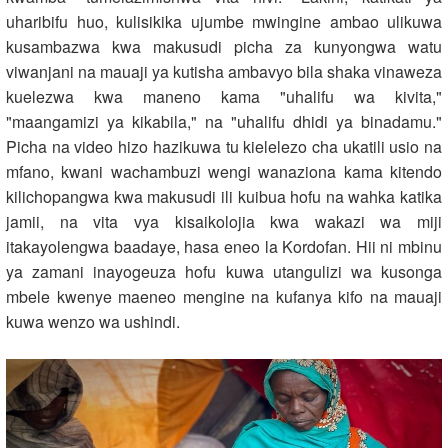
uharibifu huo, kulisikika ujumbe mwingine ambao ulikuwa
kusambazwa kwa makusudi picha za kunyongwa watu
viwanjani na mauaji ya kutisha ambavyo bila shaka vinaweza
kuelezwa kwa maneno kama "uhalifu wa kivita,"
"maangamizi ya kikabila," na "uhalifu dhidi ya binadamu."
Picha na video hizo hazikuwa tu kielelezo cha ukatili usio na
mfano, kwani wachambuzi wengi wanaziona kama kitendo
kilichopangwa kwa makusudi ili kuibua hofu na wahka katika
jamii, na vita vya kisaikolojia kwa wakazi wa miji
itakayolengwa baadaye, hasa eneo la Kordofan. Hii ni mbinu
ya zamani inayogeuza hofu kuwa utangulizi wa kusonga
mbele kwenye maeneo mengine na kufanya kifo na mauaji
kuwa wenzo wa ushindi.