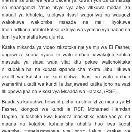
na maangamizi. Vituo hivyo vya afya vilikuwa medani za
mauaji ya kiholela, kupigwa risasi wagonjwa na wauguzi
waliokuwa wakiomba msaada na miili iliyokuwa
imerundikana ardhini katika ukimya wa vyombo vya habari na
jamii ya kimataifa kwa ujumla.
Katika mikanda ya video zilizotoka nje ya mji wa El Fasher,
ungeweza kuona nyuso za watu ambao hawakujua kabisa
masuala ya siasa wala vita; kitu pekee walichokitaka
ni kubakia hai na kupata kipande cha mkate. Jibu lilikuwa
ukatili wa kutisha na kumiminiwa risasi na watu ambao
wamerithi ukatili wa kundi la Janjaweed katika joho na vazi
lililopewa jina na Vikosi vya Msaada wa Haraka, (RSF).
Baada ya kurushwa hewani picha na simulizi za maafa ya El
Fasher, kiongozi wa kundi la RSF, Mohamed Hamdan
Dagalo, alitosheka kwa kueleza masikitiko yake yasiyo na
maana na kujaribu kuhalalisha uhalifu huo kwa kudai
kwamba "tumelazimishwa vita hivi." Lakini, katikati ya