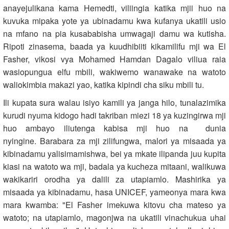
anayejulikana kama Hemedti, viliingia katika mjii huo na
kuvuka mipaka yote ya ubinadamu kwa kufanya ukatili usio
na mfano na pia kusababisha umwagaji damu wa kutisha.
Ripoti zinasema, baada ya kuudhibiiti kikamilifu mji wa El
Fasher, vikosi vya Mohamed Hamdan Dagalo viliua raia
wasiopungua elfu mbili, wakiwemo wanawake na watoto
waliokimbia makazi yao, katika kipindi cha siku mbili tu.
Ili kupata sura walau isiyo kamili ya janga hilo, tunalazimika
kurudi nyuma kidogo hadi takriban miezi 18 ya kuzingirwa mji
huo ambayo iliutenga kabisa mji huo na dunia
nyingine. Barabara za mji zilifungwa, malori ya misaada ya
kibinadamu yalisimamishwa, bei ya mkate ilipanda juu kupita
kiasi na watoto wa mji, badala ya kucheza mitaani, walikuwa
wakikariri orodha ya dalili za utapiamlo. Mashirika ya
misaada ya kibinadamu, hasa UNICEF, yameonya mara kwa
mara kwamba: "El Fasher imekuwa kitovu cha mateso ya
watoto; na utapiamlo, magonjwa na ukatili vinachukua uhai