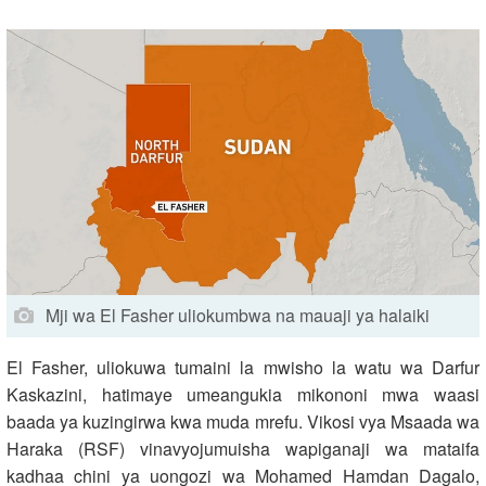
Mji wa El Fasher uliokumbwa na mauaji ya halaiki
El Fasher, uliokuwa tumaini la mwisho la watu wa Darfur
Kaskazini, hatimaye umeangukia mikononi mwa waasi
baada ya kuzingirwa kwa muda mrefu. Vikosi vya Msaada wa
Haraka (RSF) vinavyojumuisha wapiganaji wa mataifa
kadhaa chini ya uongozi wa Mohamed Hamdan Dagalo,