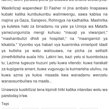
Wasikilizaji wapendwa! El Fasher ni jina ambalo linapaswa
kubaki katika kumbukumbu walimwengu, sawa kabisa na
majina ya Gaza, Sarajevo, Rohingya na kadhalika. Mashirika
ya kutetea haki za binadamu na yale ya Umoja wa Mataifa
yamezungumzia mengi kuhusu "mauaji ya viwanjani,"
"mashambulizi dhidi ya hospitali," na "maangamizi ya
kikabila." Vyombo vya habari vya kuaminika vimeripoti idadi
ya kutisha ya watu waliouawa, na picha za setilaiti
zimethibitisha suala hilo. Lakini leo, kazi yetu si kuomboleza
tu; Lazima tugeuze huzuni yetu kuwa vitendo: kuwa harakati
za kupigania amani, kuwa vuguvugu la kuimarisha utulivu, na
kuwa azma ya kutoa msaada kwa wanadamu wenzetu
wanaosumbuliwa na maafa...
Unaweza kusikilizai tena kipindi hiiki katika mtandao wetu wa
parstoday.ir/sw.
Tags