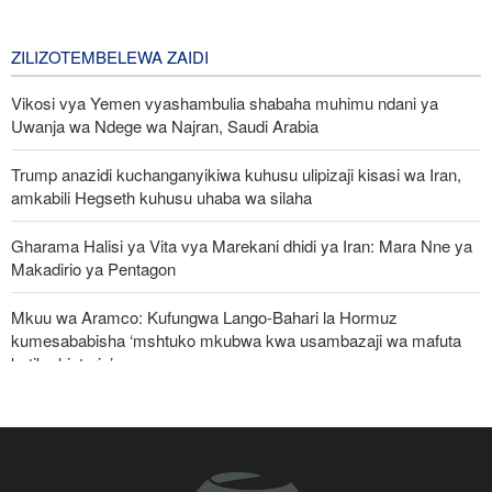
ya Pentagon
1 day ago
ZILIZOTEMBELEWA ZAIDI
Vikosi vya Yemen vyashambulia shabaha muhimu ndani ya
Uwanja wa Ndege wa Najran, Saudi Arabia
Trump anazidi kuchanganyikiwa kuhusu ulipizaji kisasi wa Iran,
amkabili Hegseth kuhusu uhaba wa silaha
Gharama Halisi ya Vita vya Marekani dhidi ya Iran: Mara Nne ya
Makadirio ya Pentagon
Mkuu wa Aramco: Kufungwa Lango-Bahari la Hormuz
kumesababisha ‘mshtuko mkubwa kwa usambazaji wa mafuta
katika historia’
Jeshi la Yemen lapiga meli nyingine ya mafuta ya Saudi Arabia
katika Bahari Nyekundu
Ghaza yafanya maziko makubwa zaidi ya halaiki ya Wapalestina