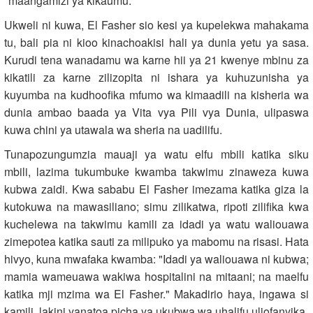
"maangamizi ya kikaumu."
Ukweli ni kuwa, El Fasher sio kesi ya kupelekwa mahakama
tu, bali pia ni kioo kinachoakisi hali ya dunia yetu ya sasa.
Kurudi tena wanadamu wa karne hii ya 21 kwenye mbinu za
kikatili za karne zilizopita ni ishara ya kuhuzunisha ya
kuyumba na kudhoofika mfumo wa kimaadili na kisheria wa
dunia ambao baada ya Vita vya Pili vya Dunia, ulipaswa
kuwa chini ya utawala wa sheria na uadilifu.
Tunapozungumzia mauaji ya watu elfu mbili katika siku
mbili, lazima tukumbuke kwamba takwimu zinaweza kuwa
kubwa zaidi. Kwa sababu El Fasher imezama katika giza la
kutokuwa na mawasiliano; simu zilikatwa, ripoti zilifika kwa
kuchelewa na takwimu kamili za idadi ya watu waliouawa
zimepotea katika sauti za milipuko ya mabomu na risasi. Hata
hivyo, kuna mwafaka kwamba: "Idadi ya waliouawa ni kubwa;
mamia wameuawa wakiwa hospitalini na mitaani; na maelfu
katika mji mzima wa El Fasher." Makadirio haya, ingawa si
kamili, lakini yanatoa picha ya ukubwa wa uhalifu uliofanyika.