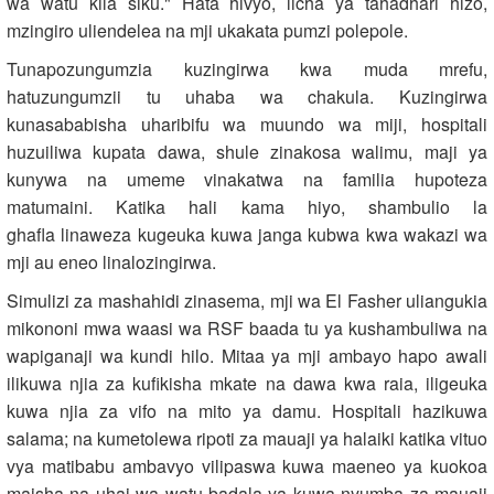
wa watu kila siku." Hata hivyo, licha ya tahadhari hizo,
mzingiro uliendelea na mji ukakata pumzi polepole.
Tunapozungumzia kuzingirwa kwa muda mrefu,
hatuzungumzii tu uhaba wa chakula. Kuzingirwa
kunasababisha uharibifu wa muundo wa miji, hospitali
huzuiliwa kupata dawa, shule zinakosa walimu, maji ya
kunywa na umeme vinakatwa na familia hupoteza
matumaini. Katika hali kama hiyo, shambulio la
ghafla linaweza kugeuka kuwa janga kubwa kwa wakazi wa
mji au eneo linalozingirwa.
Simulizi za mashahidi zinasema, mji wa El Fasher uliangukia
mikononi mwa waasi wa RSF baada tu ya kushambuliwa na
wapiganaji wa kundi hilo. Mitaa ya mji ambayo hapo awali
ilikuwa njia za kufikisha mkate na dawa kwa raia, iligeuka
kuwa njia za vifo na mito ya damu. Hospitali hazikuwa
salama; na kumetolewa ripoti za mauaji ya halaiki katika vituo
vya matibabu ambavyo vilipaswa kuwa maeneo ya kuokoa
maisha na uhai wa watu badala ya kuwa nyumba za mauaji