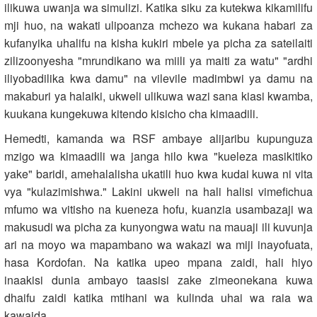
ilikuwa uwanja wa simulizi. Katika siku za kutekwa kikamilifu
mji huo, na wakati ulipoanza mchezo wa kukana habari za
kufanyika uhalifu na kisha kukiri mbele ya picha za sateilaiti
zilizoonyesha "mrundikano wa miili ya maiti za watu" "ardhi
iliyobadilika kwa damu" na vilevile madimbwi ya damu na
makaburi ya halaiki, ukweli ulikuwa wazi sana kiasi kwamba,
kuukana kungekuwa kitendo kisicho cha kimaadili.
Hemedti, kamanda wa RSF ambaye alijaribu kupunguza
mzigo wa kimaadili wa janga hilo kwa "kueleza masikitiko
yake" baridi, amehalalisha ukatili huo kwa kudai kuwa ni vita
vya "kulazimishwa." Lakini ukweli na hali halisi vimefichua
mfumo wa vitisho na kueneza hofu, kuanzia usambazaji wa
makusudi wa picha za kunyongwa watu na mauaji ili kuvunja
ari na moyo wa mapambano wa wakazi wa miji inayofuata,
hasa Kordofan. Na katika upeo mpana zaidi, hali hiyo
inaakisi dunia ambayo taasisi zake zimeonekana kuwa
dhaifu zaidi katika mtihani wa kulinda uhai wa raia wa
kawaida.