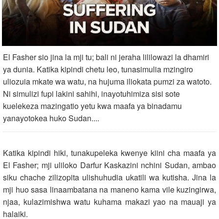
El Fasher sio jina la mji tu; bali ni jeraha lililowazi la dhamiri
ya dunia. Katika kipindi chetu leo, tunasimulia mzingiro
uliozuia mkate wa watu, na hujuma iliokata pumzi za watoto.
Ni simulizi fupi lakini sahihi, inayotuhimiza sisi sote
kuelekeza mazingatio yetu kwa maafa ya binadamu
yanayotokea huko Sudan....
Katika kipindi hiki, tunakupeleka kwenye kiini cha maafa ya
El Fasher; mji uliloko Darfur Kaskazini nchini Sudan, ambao
siku chache zilizopita ulishuhudia ukatili wa kutisha. Jina la
mji huo sasa linaambatana na maneno kama vile kuzingirwa,
njaa, kulazimishwa watu kuhama makazi yao na mauaji ya
halaiki.