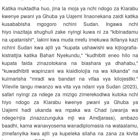
Katika muktadha huo, jina la moja ya nchi ndogo za Kiarabu
kwenye pwani ya Ghuba ya Uajemi linaonekana zaidi katika
kusababisha mgogoro nchini Sudan. Ingawa nchi
hiyo inazitaja shughuli zake nyingi kuwa ni za "kibinadamu
na upatanishi", lakini kwa muda mrefu imekuwa ikifanya kazi
nchini Sudan kwa ajili ya "kupata ushawishi wa kijiografia-
kistratijia katika Bahari Nyekundu," "kudhibiti eneo hilo na
kupata faida zinazotokana na biashara ya dhahabu,"
"kuwadhibiti wapinzani wa kiaidiolojia na wa kikanda" na
kuimarisha "mradi wa bandari na vifaa vya kilojestiki."
Vilevile tangu mwanzo wa vita vya ndani vya Sudan (2023),
safari nyingi za ndege za mizigo zimerekodiwa kutoka nchi
hiyo ndogo za Kiarabu kwenye pwani ya Ghuba ya
Uajemi hadi ukanda wa mpaka wa Chad (uwanja wa
ndege/njia zinazozunguka mji wa Amdjarass), ambazo
baadhi, kama wanavyosema wanadiplomasia na wataalamu,
zimefanyika kwa ajili ya kupeleka silaha na zana za kivita