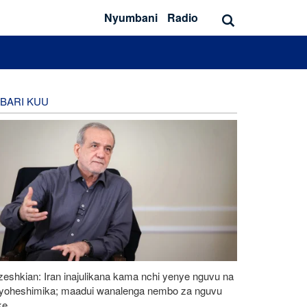
Nyumbani
Radio
BARI KUU
eshkian: Iran inajulikana kama nchi yenye nguvu na
ayoheshimika; maadui wanalenga nembo za nguvu
ke