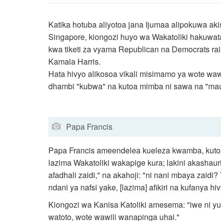
Katika hotuba aliyotoa jana Ijumaa alipokuwa ak
Singapore, kiongozi huyo wa Wakatoliki hakuwa
kwa tiketi za vyama Republican na Democrats r
Kamala Harris.
Hata hivyo alikosoa vikali misimamo ya wote waw
dhambi "kubwa" na kutoa mimba ni sawa na "mau
Papa Francis
Papa Francis ameendelea kueleza kwamba, kutopi
lazima Wakatoliki wakapige kura; lakini akashau
afadhali zaidi," na akahoji: "ni nani mbaya zaidi?
ndani ya nafsi yake, [lazima] afikiri na kufanya h
Kiongozi wa Kanisa Katoliki amesema: "iwe ni y
watoto, wote wawili wanapinga uhai."