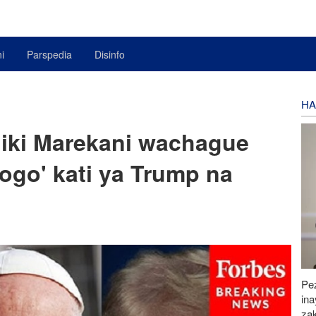
i
Parspedia
Disinfo
HA
iki Marekani wachague
dogo' kati ya Trump na
Pez
in
za