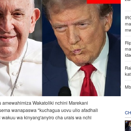
IR
mak
mw
Rip
ma
ida
Rai
ka
Mbu
is amewahimiza Wakatoliki nchini Marekani
isema wanapaswa "kuchagua uovu ulio afadhali
CH
wakuu wa kinyang'anyiro cha urais wa nchi