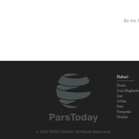
Habari
Dunia
Asia Magharib
Iran
Afrika
Dini
Parspedia
Disinfo
© 2026 PARS TODAY. All Rights Reserved.