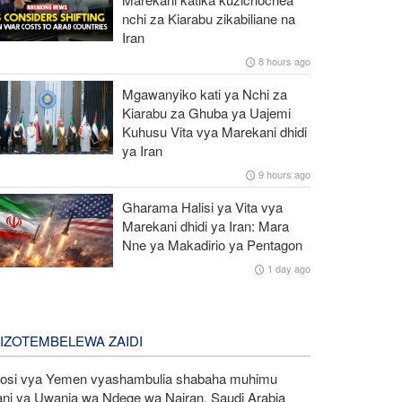
nchi za Kiarabu zikabiliane na
Iran
8 hours ago
Mgawanyiko kati ya Nchi za
Kiarabu za Ghuba ya Uajemi
Kuhusu Vita vya Marekani dhidi
ya Iran
9 hours ago
Gharama Halisi ya Vita vya
Marekani dhidi ya Iran: Mara
Nne ya Makadirio ya Pentagon
1 day ago
LIZOTEMBELEWA ZAIDI
kosi vya Yemen vyashambulia shabaha muhimu
ani ya Uwanja wa Ndege wa Najran, Saudi Arabia