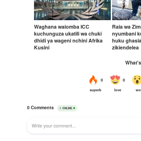
Waghana waiomba ICC
Raia wa Zi
kuchunguza ukatili wa chuki
nyumbani ku
dhidi ya wageni nchini Afrika
huku ghasia
Kusini
zikiendelea