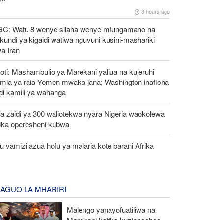
3 hours ago
GC: Watu 8 wenye silaha wenye mfungamano na
undi ya kigaidi watiwa nguvuni kusini-mashariki
a Iran
oti: Mashambulio ya Marekani yaliua na kujeruhi
mia ya raia Yemen mwaka jana; Washington inaficha
di kamili ya wahanga
a zaidi ya 300 waliotekwa nyara Nigeria waokolewa
tika operesheni kubwa
 vamizi azua hofu ya malaria kote barani Afrika
AGUO LA MHARIRI
Malengo yanayofuatiliwa na
Marekani katika kuzichochea