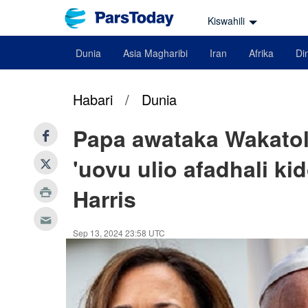
Kiswahili
Dunia
Asia Magharibi
Iran
Afrika
Din
Habari
/
Dunia
Papa awataka Wakatol
'uovu ulio afadhali ki
Harris
Sep 13, 2024 23:58 UTC