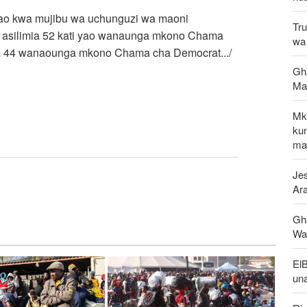
mbao kwa mujibu wa uchunguzi wa maoni
Tru
ani asilimia 52 kati yao wanaunga mkono Chama
wa 
mia 44 wanaounga mkono Chama cha Democrat.../
Gha
Ma
Mk
ku
maf
Jes
Ar
Gh
Wap
El
un