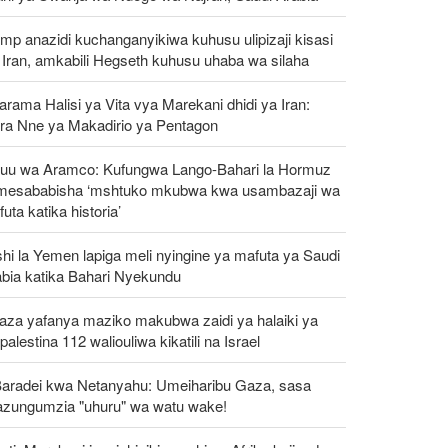
mp anazidi kuchanganyikiwa kuhusu ulipizaji kisasi
Iran, amkabili Hegseth kuhusu uhaba wa silaha
rama Halisi ya Vita vya Marekani dhidi ya Iran:
ra Nne ya Makadirio ya Pentagon
uu wa Aramco: Kufungwa Lango-Bahari la Hormuz
mesababisha ‘mshtuko mkubwa kwa usambazaji wa
uta katika historia’
hi la Yemen lapiga meli nyingine ya mafuta ya Saudi
abia katika Bahari Nyekundu
aza yafanya maziko makubwa zaidi ya halaiki ya
alestina 112 waliouliwa kikatili na Israel
Baradei kwa Netanyahu: Umeiharibu Gaza, sasa
azungumzia "uhuru" wa watu wake!