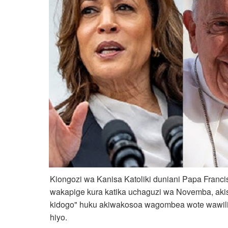
Kiongozi wa Kanisa Katoliki duniani Papa Franc
wakapige kura katika uchaguzi wa Novemba, ak
kidogo" huku akiwakosoa wagombea wote wawili 
hiyo.