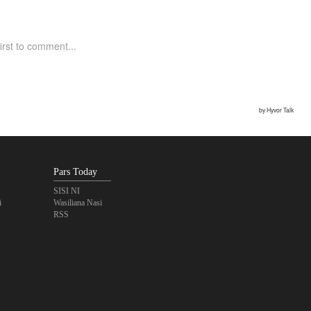
Pars Today
SISI NI
i
Wasiliana Nasi
RSS