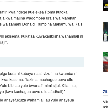
isafiri kwa ndege kuelekea Roma kutoka
taja kwa majina wagombea urais wa Marekani
ais wa zamani Donald Trump na Makamu wa Rais
ili akisema, kukataa kuwakaribisha wahamiaji ni
aji".
ga kura ni kubaya na si vizuri na kwamba ni
ri kwa kusema: "lazima muchague uovu ulio
 Yule bibi au yule bwana? mimi sijui. Kila mtu,
ivyo (kwa kuchagua uovu ulio afadhali).”
ZI
ule anayefukuza wahamiaji au yule anayeua
Vi
nd