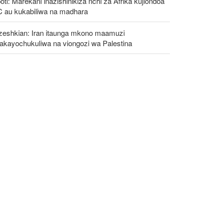
oti: Marekani inazishinikiza nchi za Afrika kujiondoa
C au kukabiliwa na madhara
zeshkian: Iran itaunga mkono maamuzi
takayochukuliwa na viongozi wa Palestina
ombo vya habari Ulaya vyafichua mpango wa
fisadi wa Rais wa FIFA na wandani wa Trump
iri wa Afya wa Iran alaani shambulio la Marekani
idi ya uwanja wa michezo wa Lamerd Februari
aka huu