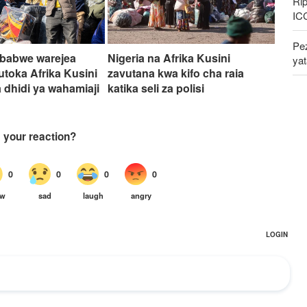
Rip
IC
Pe
mbabwe warejea
Nigeria na Afrika Kusini
ya
toka Afrika Kusini
zavutana kwa kifo cha raia
 dhidi ya wahamiaji
katika seli za polisi
Vy
ki
Waz
dh
mw